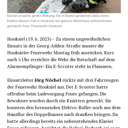
Kleine ursache, große Wirkung: Ein in Brand geratenes Akku eines
Elektro-Rollers hat in Hooksiel ein ganzes Wohnhaus unbewohnbar
gemacht. Foto: Feuerwehr Hooksiel
Hooksiel (19. 6. 2023) – Zu einem ungewöhnlichen
Einsatz in der Georg-Adden-Straße musste die
Hooksieler Feuerwehr Montag früh ausrücken. Kurz
nach 5 Uhr erreichte die Wehr die Botschaft auf dem
Alarmempfänger: Ein E-Sccoter steht in Flammen.
Einsatzleiter
Jörg Nöchel
rückte mit drei Fahrzeugen
der Feuerwehr Hooksiel aus. Der E-Scooter hatte
offenbar beim Ladevorgang Feuer gefangen. Die
Bewohner wurden durch ein Knistern geweckt. Sie
konnten den brennenden Elektro-Roller noch aus dem
Hausflur des Doppelhauses nach draußen bringen. Da
hatte allerdings bereits ein nebenstehendes Klavier
Feuer gefangen, berichtet die Polizei. Dadurch sei es zu