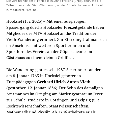
Die Vorsitzende des MTV Hooksiel, Anne Frerichs (links), begrüßte die
Teilnehmer an der Vieth-Wanderung an der Göpelscheune in Hooksiel
zum Grillfest. Foto: hol
Hooksiel (1. 7. 2023) – Mit einer ausgiebigen
Spaziergang durchs Hooksieler Freizeitgelände haben
Mitglieder des MTV Hooksiel an die Tradition der
Vieth-Wanderung erinnert. Zur Stärkung traf man sich
im Anschluss mit weiteren Sportlerinnen und
Sportlern des Vereins an der Göpelscheune am
Gästehaus zu einem kleinen Grillfest.
Die Wanderung gibt es seit 1987. Sie erinnert an den
am 8. Januar 1763 in Hooksiel geborenen
Turnpädagogen
Gerhard Ulrich Anton Vieth
(gestorben 12. Januar 1836). Der Sohn des damaligen
Amtmannes im Ort ging am Mariengymnasium Jever
zur Schule, studierte in Göttingen und Leipzig (u. a.
Rechtswissenschaften, Staatswissenschaften,
Mathematik und Physik). Ab 1786 arbeitete er als