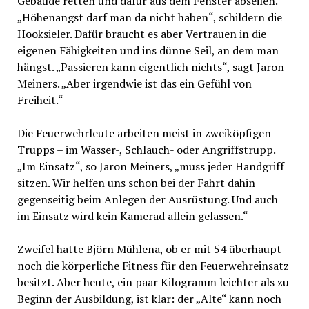
Gebäude retten und dafür aus dem Fenster abseilen.
„Höhenangst darf man da nicht haben“, schildern die
Hooksieler. Dafür braucht es aber Vertrauen in die
eigenen Fähigkeiten und ins dünne Seil, an dem man
hängst. „Passieren kann eigentlich nichts“, sagt Jaron
Meiners. „Aber irgendwie ist das ein Gefühl von
Freiheit.“
Die Feuerwehrleute arbeiten meist in zweiköpfigen
Trupps – im Wasser-, Schlauch- oder Angriffstrupp.
„Im Einsatz“, so Jaron Meiners, „muss jeder Handgriff
sitzen. Wir helfen uns schon bei der Fahrt dahin
gegenseitig beim Anlegen der Ausrüstung. Und auch
im Einsatz wird kein Kamerad allein gelassen.“
Zweifel hatte Björn Mühlena, ob er mit 54 überhaupt
noch die körperliche Fitness für den Feuerwehreinsatz
besitzt. Aber heute, ein paar Kilogramm leichter als zu
Beginn der Ausbildung, ist klar: der „Alte“ kann noch