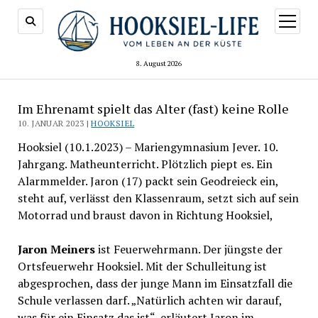
Menü
öffnen
8. August 2026
Im Ehrenamt spielt das Alter (fast) keine Rolle
10. JANUAR 2023 |
HOOKSIEL
Hooksiel (10.1.2023) – Mariengymnasium Jever. 10.
Jahrgang. Matheunterricht. Plötzlich piept es. Ein
Alarmmelder. Jaron (17) packt sein Geodreieck ein,
steht auf, verlässt den Klassenraum, setzt sich auf sein
Motorrad und braust davon in Richtung Hooksiel,
Jaron Meiners
ist Feuerwehrmann. Der jüngste der
Ortsfeuerwehr Hooksiel. Mit der Schulleitung ist
abgesprochen, dass der junge Mann im Einsatzfall die
Schule verlassen darf. „Natürlich achten wir darauf,
was für ein Einsatz das ist“, erläutert Jaron im