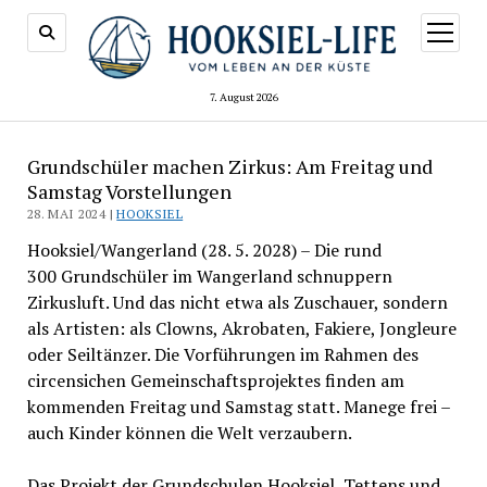
Menü
öffnen
7. August 2026
Grundschüler machen Zirkus: Am Freitag und
Samstag Vorstellungen
28. MAI 2024 |
HOOKSIEL
Hooksiel/Wangerland (28. 5. 2028) – Die rund
300 Grundschüler im Wangerland schnuppern
Zirkusluft. Und das nicht etwa als Zuschauer, sondern
als Artisten: als Clowns, Akrobaten, Fakiere, Jongleure
oder Seiltänzer. Die Vorführungen im Rahmen des
circensichen Gemeinschaftsprojektes finden am
kommenden Freitag und Samstag statt. Manege frei –
auch Kinder können die Welt verzaubern.
Das Projekt der Grundschulen Hooksiel, Tettens und