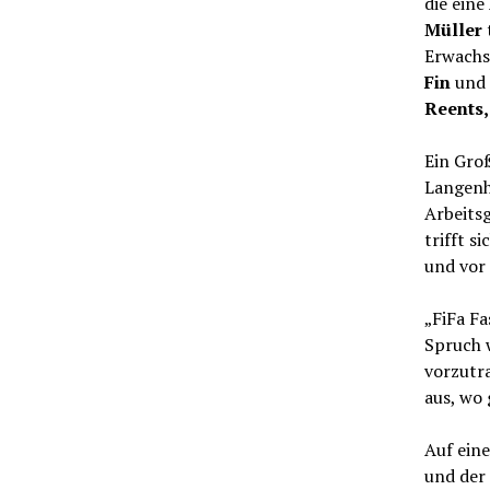
die ein
Müller
Erwachs
Fin
und
Reents,
Ein Gro
Langenho
Arbeits
trifft s
und vor 
„FiFa Fa
Spruch w
vorzutra
aus, wo 
Auf eine
und der