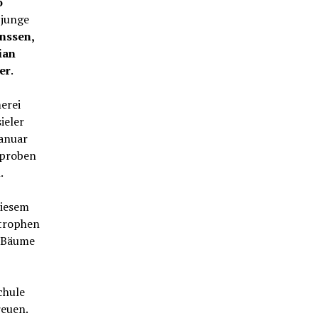
o
 junge
anssen,
ian
er
.
erei
ieler
anuar
u proben
.
diesem
Strophen
n Bäume
chule
reuen.