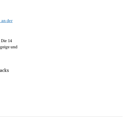
 an der
 Die 14
geige und
acks