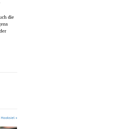
r
uch die
gens
der
 Hooksiel »