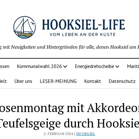
g mit Neuigkeiten und Hintergründen für alle, denen Hooksiel am H
issen
Kommunalwahl 2026
Energiedrehscheibe
Marit
delt
Über uns
LESER-MEINUNG
Kontakt
Datenschutz
osenmontag mit Akkordeo
Teufelsgeige durch Hooksie
2. FEBRUAR 2024 |
HOOKSIEL