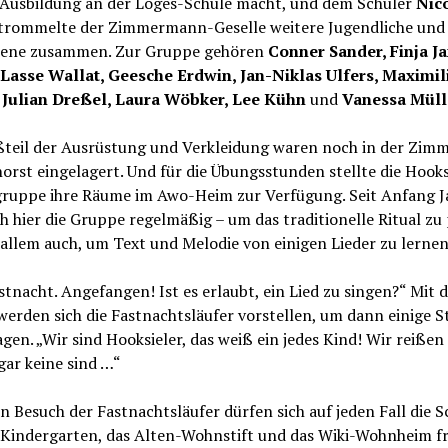
e Ausbildung an der Loges-Schule macht, und dem Schüler
Nic
trommelte der Zimmermann-Geselle weitere Jugendliche und
ene zusammen. Zur Gruppe gehören
Conner Sander, Finja J
Lasse Wallat, Geesche Erdwin, Jan-Niklas Ulfers, Maximil
 Julian Dreßel, Laura Wöbker, Lee Kühn
und
Vanessa Müll
ßteil der Ausrüstung und Verkleidung waren noch in der Zimm
rst eingelagert. Und für die Übungsstunden stellte die Hooks
gruppe ihre Räume im Awo-Heim zur Verfügung. Seit Anfang J
ich hier die Gruppe regelmäßig – um das traditionelle Ritual z
allem auch, um Text und Melodie von einigen Lieder zu lernen
stnacht. Angefangen! Ist es erlaubt, ein Lied zu singen?“ Mit 
erden sich die Fastnachtsläufer vorstellen, um dann einige 
gen. „Wir sind Hooksieler, das weiß ein jedes Kind! Wir reiße
gar keine sind …“
n Besuch der Fastnachtsläufer dürfen sich auf jeden Fall die S
 Kindergarten, das Alten-Wohnstift und das Wiki-Wohnheim f