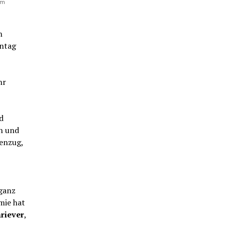
am
n
ntag
hr
d
n und
genzug,
 ganz
mie hat
riever
,