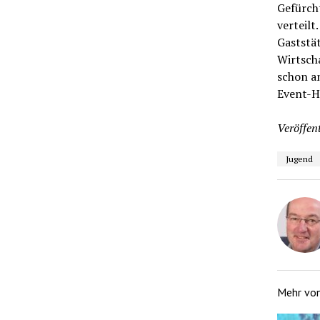
Gefürcht
verteilt
Gaststä
Wirtscha
schon a
Event-H
Veröffent
Jugend
Mehr vo