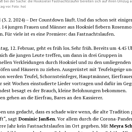
paß bei der Sache: die Hooksieler Fastnachtsläufer bereiten sich auf ihren Umzug 
g vor. Foto: hol
 (3. 2. 2024) – Der Countdown läuft. Und das schon seit einige
 14 jungen Frauen und Männer aus Hooksiel fiebern Rosenmo
. Für viele ist es eine Premiere: das Fastnachtslaufen.
g, 12. Februar, geht es früh los. Sehr früh. Bereits um 4.45 U
ich die jungen Leute treffen, um dann in drei Gruppen in
onellen Verkleidungen durch Hooksiel und zu den umliegenden
öfen und Häusern zu ziehen. Ausgerüstet mit Teufelsgeige un
on werden Teufel, Schornsteinfeger, Hauptmänner, Eierfraue
r seit Wochen einstudierte Lieder vortragen und dafür im Ge
ndest besagt es der Brauch, kleine Belohnungen bekommen.
en gehen an die Eierfrau, Bares an den Kassierer.
en uns gedacht, dass es schade wäre wenn, die alte Tradition
ft“, sagt
Dominic Janßen
. Vor allem durch die Corona-Pande
ere Jahr kein Fastnachtslaufen im Ort gegeben. Mit
Meyra Sch