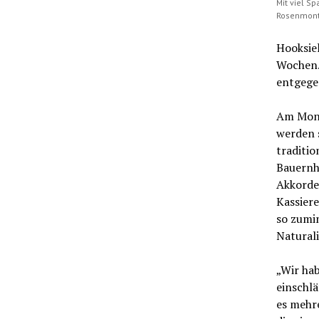
Mit viel S
Rosenmonta
Hooksiel
Wochen.
entgegen
Am Monta
werden s
traditi
Bauernh
Akkorde
Kassiere
so zumi
Naturali
„Wir hab
einschlä
es mehr