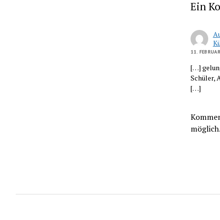
Ein K
Au
Kü
11. FEBRUA
[…] gelun
Schüler,
[…]
Komment
möglich