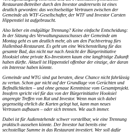
Restaurant-Betreiber durch den Investor andererseits ist eines
deutlich geworden: das wechselseitige Vertrauen zwischen der
Gemeinde als WTF-Gesellschafter, der WTF und Investor Carsten
Hippenstiel ist aufgebraucht.
Also lieber ein endgültige Trennung? Keine einfache Entscheidung:
In der Sitzung des Verwaltungsausschusses der Gemeinde am
Montag geht es um deutlich mehr, als um den Pachtvertrag fürs
Hallenbad-Restaurant. Es geht um eine Weichenstellung für das
gesamte Bad, das nicht nur nach Ansicht der Bürgerinitiative
Hooksiel ohne private Ko-Investoren kaum eine langfristige Zukunft
haben dürfte. Aktuell ist Hippenstiel offenbar der einzige, der daran
ein Interesse haben könnte.
Gemeinde und WTG sind gut beraten, diese Chance nicht fahrlässig
zu vertun. Schon gar nicht auf der Grundlage von Gerüchten und
Befindlichkeiten – und ohne genaue Kenntnisse vom Gesamtprojekt.
Insofern spricht viel für das von der Bürgerinitiative Hooksiel
angeregte Treffen von Rat und Investor. Wenn man sich dabei
gegenseitig ehrlich die Karten gelegt hat, kann man neues
Vertrauen aufbauen – oder sich trennen. Wie auch immer.
Dabei ist für Außenstehende schwer vorstellbar, wie eine Trennung
praktisch aussehen könnte. Der Investor hat bereits eine
sechsstellige Summe in das Restaurant investiert. Wer soll dafür