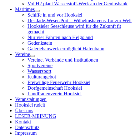
VoltH2 plant Wasserstoff-Werk an der Geniusbank
Maritimes
Menü
Schiffe in und vor Hooksiel
öffnen
Der Jade-Weser-Port – Wilhelmshavens Tor zur Welt
Hooksieler Seeschleuse wird für die Zukunft fit
gemacht
Nur vier Fahrten nach Helgoland
Gedenkstein
Galeriebauwerk ermöglicht Hafenbahn
Vereine
Menü
Vereine, Verbände und Institutionen
öffnen
Sportvereine
Wassersport
Kulturangebot
Freiwillige Feuerwehr Hooksiel
Dorfgemeinschaft Hooksiel
Landfrauenverein Hooksiel
Veranstaltungen
Hooksiel radelt
Über uns
LESER-MEINUNG
Kontakt
Datenschutz
Impressum