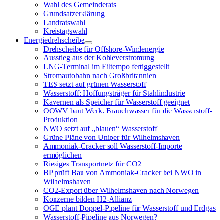
öffnen
Wahl des Gemeinderats
Grundsatzerklärung
Landratswahl
Kreistagswahl
Energiedrehscheibe
Menü
Drehscheibe für Offshore-Windenergie
öffnen
Ausstieg aus der Kohleverstromung
LNG-Terminal im Eiltempo fertiggestellt
Stromautobahn nach Großbritannien
TES setzt auf grünen Wasserstoff
Wasserstoff: Hoffungsträger für Stahlindustrie
Kavernen als Speicher für Wasserstoff geeignet
OOWV baut Werk: Brauchwasser für die Wasserstoff-
Produktion
NWO setzt auf „blauen“ Wasserstoff
Grüne Pläne von Uniper für Wilhelmshaven
Ammoniak-Cracker soll Wasserstoff-Importe
ermöglichen
Riesiges Transportnetz für CO2
BP prüft Bau von Ammoniak-Cracker bei NWO in
Wilhelmshaven
CO2-Export über Wilhelmshaven nach Norwegen
Konzerne bilden H2-Allianz
OGE plant Doppel-Pipeline für Wasserstoff und Erdgas
Wasserstoff-Pipeline aus Norwegen?