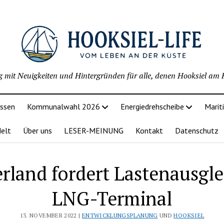
g mit Neuigkeiten und Hintergründen für alle, denen Hooksiel am H
issen
Kommunalwahl 2026
Energiedrehscheibe
Marit
delt
Über uns
LESER-MEINUNG
Kontakt
Datenschutz
land fordert Lastenausgle
LNG-Terminal
13. NOVEMBER 2022 |
ENTWICKLUNGSPLANUNG
UND
HOOKSIEL