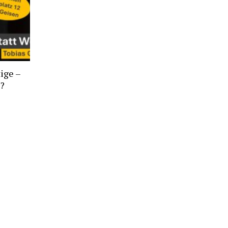
ige –
t?