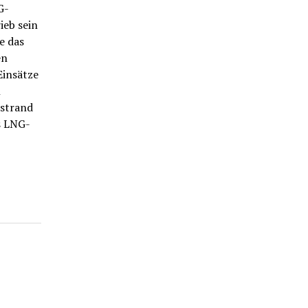
G-
ieb sein
e das
en
Einsätze
h
estrand
s LNG-