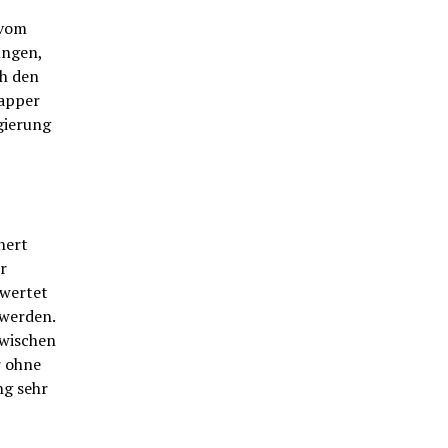
 vom
ungen,
ch den
lapper
gierung
hert
r
ewertet
 werden.
zwischen
r ohne
ng sehr