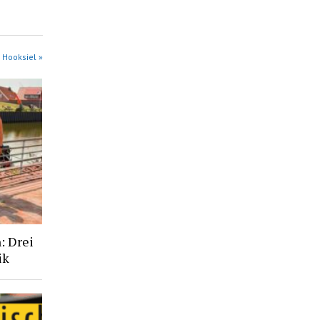
 Hooksiel »
: Drei
ik