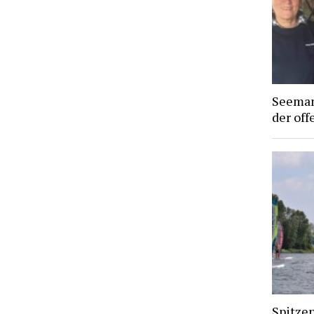
Seeman
der off
Spitze