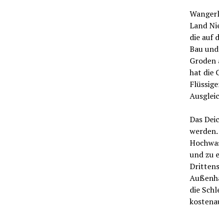
Wangerl
Land Nie
die auf 
Bau und
Groden 
hat die 
Flüssige
Ausgleic
Das Dei
werden.
Hochwas
und zu 
Drittens
Außenha
die Schl
kostena