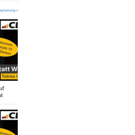
gsplanung »
uf
ht