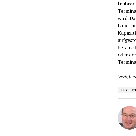
In ihrer
Terminal
wird. Da
Land mit
Kapazitä
aufgest
herausst
oder de
Termina
Veröffent
LNG-Ter