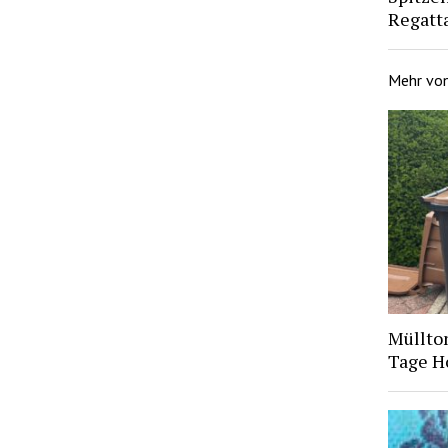
Regatt
Mehr vo
Müllto
Tage H