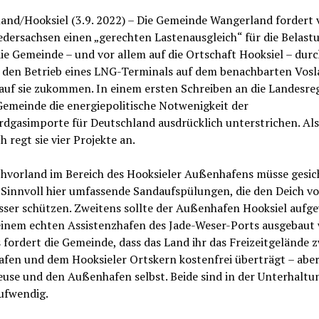
and/Hooksiel (3.9. 2022) – Die Gemeinde Wangerland fordert
dersachsen einen „gerechten Lastenausgleich“ für die Belast
die Gemeinde – und vor allem auf die Ortschaft Hooksiel – dur
 den Betrieb eines LNG-Terminals auf dem benachbarten Vos
auf sie zukommen. In einem ersten Schreiben an die Landesre
Gemeinde die energiepolitische Notwenigkeit der
rdgasimporte für Deutschland ausdrücklich unterstrichen. Als
h regt sie vier Projekte an.
chvorland im Bereich des Hooksieler Außenhafens müsse gesic
 Sinnvoll hier umfassende Sandaufspülungen, die den Deich vo
ser schützen. Zweitens sollte der Außenhafen Hooksiel aufg
einem echten Assistenzhafen des Jade-Weser-Ports ausgebaut
 fordert die Gemeinde, dass das Land ihr das Freizeitgelände 
fen und dem Hooksieler Ortskern kostenfrei überträgt – abe
euse und den Außenhafen selbst. Beide sind in der Unterhaltu
ufwendig.