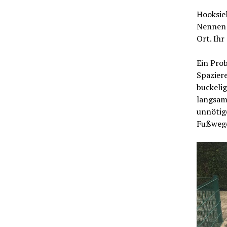
Hooksiel
Nennen w
Ort. Ihr
Ein Prob
Spazier
buckelig
langsam 
unnötige
Fußwege