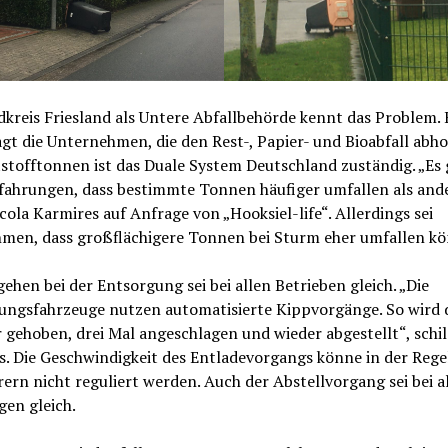
kreis Friesland als Untere Abfallbehörde kennt das Problem. 
gt die Unternehmen, die den Rest-, Papier- und Bioabfall abho
stofftonnen ist das Duale System Deutschland zuständig. „Es 
rfahrungen, dass bestimmte Tonnen häufiger umfallen als ande
cola Karmires auf Anfrage von „Hooksiel-life“. Allerdings sei
men, dass großflächigere Tonnen bei Sturm eher umfallen k
ehen bei der Entsorgung sei bei allen Betrieben gleich. „Die
ungsfahrzeuge nutzen automatisierte Kippvorgänge. So wird 
 gehoben, drei Mal angeschlagen und wieder abgestellt“, schi
. Die Geschwindigkeit des Entladevorgangs könne in der Rege
ern nicht reguliert werden. Auch der Abstellvorgang sei bei a
en gleich.