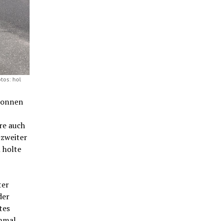
tos: hol
tonnen
re auch
„zweiter
 holte
ter
der
tes
hmal