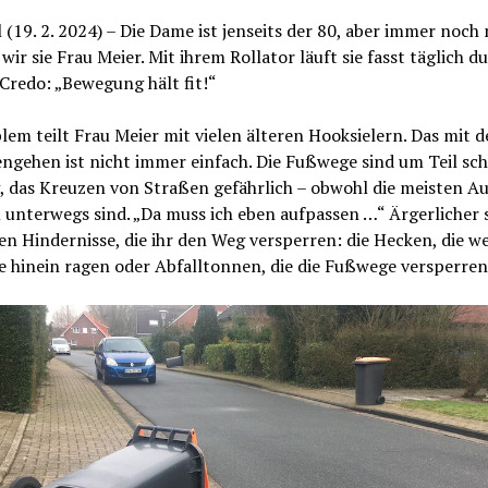
 (19. 2. 2024) – Die Dame ist jenseits der 80, aber immer noch 
ir sie Frau Meier. Mit ihrem Rollator läuft sie fasst täglich d
 Credo: „Bewegung hält fit!“
lem teilt Frau Meier mit vielen älteren Hooksielern. Das mit 
engehen ist nicht immer einfach. Die Fußwege sind um Teil sc
, das Kreuzen von Straßen gefährlich – obwohl die meisten A
unterwegs sind. „Da muss ich eben aufpassen …“ Ärgerlicher s
n Hindernisse, die ihr den Weg versperren: die Hecken, die wei
 hinein ragen oder Abfalltonnen, die die Fußwege versperren