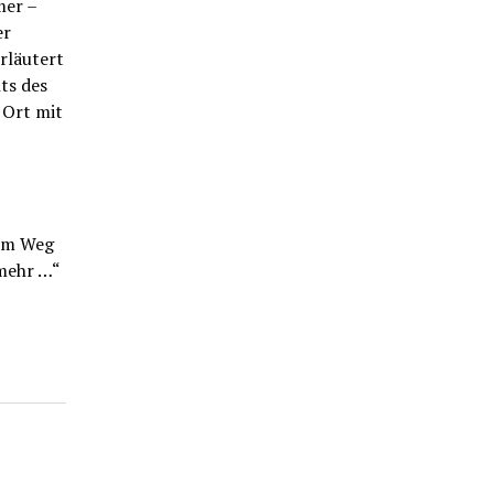
mer –
er
erläutert
ts des
 Ort mit
dem Weg
 mehr …“