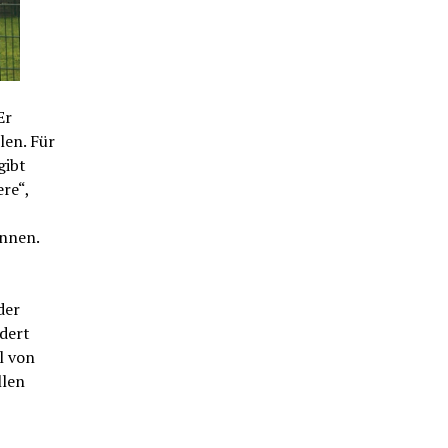
Er
len. Für
gibt
re“,
önnen.
der
ldert
l von
llen