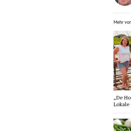
Mehr vo
„De Hoo
Lokale