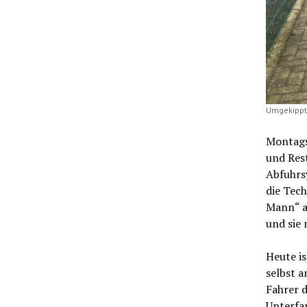
Umgekippte
Montags
und Rest
Abfuhrsy
die Tech
Mann“ a
und sie 
Heute is
selbst a
Fahrer d
Unterfa