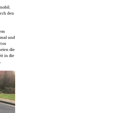
mobil.
urch den
dem
hmal und
utos
eien die
t in die
.