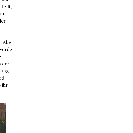
tellt,
zu
ler
. Aber
 würde
e
n der
rung
nd
 ihr