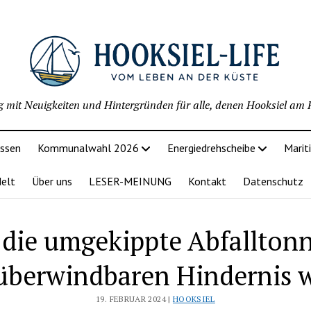
g mit Neuigkeiten und Hintergründen für alle, denen Hooksiel am H
issen
Kommunalwahl 2026
Energiedrehscheibe
Marit
delt
Über uns
LESER-MEINUNG
Kontakt
Datenschutz
die umgekippte Abfallton
überwindbaren Hindernis w
19. FEBRUAR 2024 |
HOOKSIEL