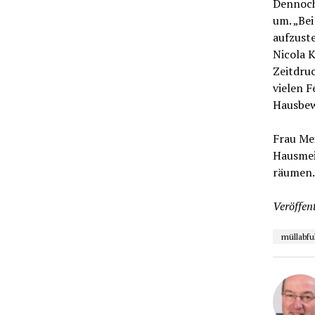
Dennoch
um. „Bei
aufzuste
Nicola K
Zeitdruc
vielen F
Hausbewo
Frau Mei
Hausmei
räumen. 
Veröffent
müllabfu