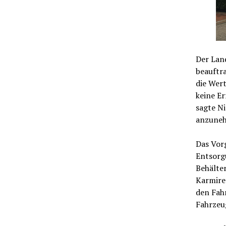
Der Land
beauftra
die Wert
keine E
sagte Ni
anzuneh
Das Vorg
Entsorg
Behälter
Karmires
den Fahr
Fahrzeug