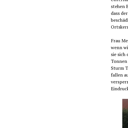
stehen 
dass der
beschäd
Ortsker
Frau Me
wenn wi
sie sich
Tonnen 
Sturm T
fallen a
versperr
Eindruc