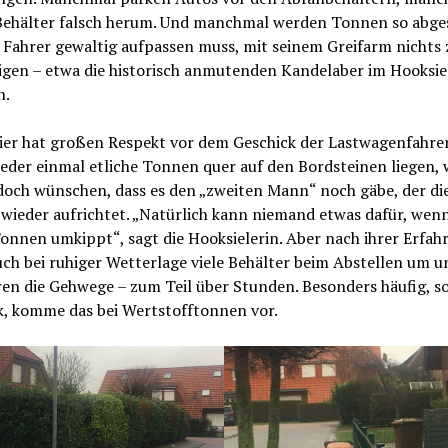
Behälter falsch herum. Und manchmal werden Tonnen so abges
 Fahrer gewaltig aufpassen muss, mit seinem Greifarm nichts 
igen – etwa die historisch anmutenden Kandelaber im Hooksie
n.
ier hat großen Respekt vor dem Geschick der Lastwagenfahrer
eder einmal etliche Tonnen quer auf den Bordsteinen liegen,
 doch wünschen, dass es den „zweiten Mann“ noch gäbe, der di
wieder aufrichtet. „Natürlich kann niemand etwas dafür, wen
onnen umkippt“, sagt die Hooksielerin. Aber nach ihrer Erfah
uch bei ruhiger Wetterlage viele Behälter beim Abstellen um u
en die Gehwege – zum Teil über Stunden. Besonders häufig, so
k, komme das bei Wertstofftonnen vor.