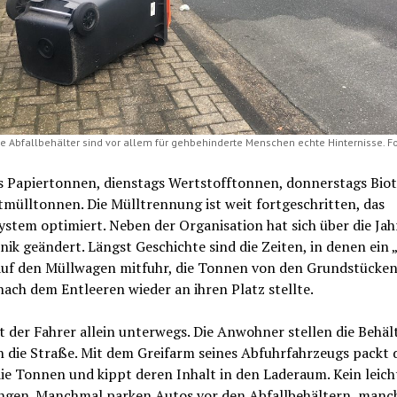
 Abfallbehälter sind vor allem für gehbehinderte Menschen echte Hinternisse. Fo
 Papiertonnen, dienstags Wertstofftonnen, donnerstags Bio
mülltonnen. Die Mülltrennung ist weit fortgeschritten, das
stem optimiert. Neben der Organisation hat sich über die Jah
nik geändert. Längst Geschichte sind die Zeiten, in denen ein 
uf den Müllwagen mitfuhr, die Tonnen von den Grundstücken
nach dem Entleeren wieder an ihren Platz stellte.
t der Fahrer allein unterwegs. Die Anwohner stellen die Behäl
n die Straße. Mit dem Greifarm seines Abfuhrfahrzeugs packt 
ie Tonnen und kippt deren Inhalt in den Laderaum. Kein leich
ngen. Manchmal parken Autos vor den Abfallbehältern, manc