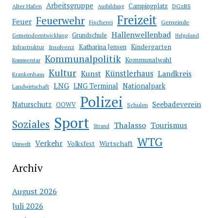
Arbeitsgruppe
Campingplatz
Alter Hafen
DGzRS
Ausbildung
Freizeit
Feuerwehr
Feuer
Fischerei
Gemeinde
Hallenwellenbad
Grundschule
Gemeindeentwicklung
Helgoland
Katharina Jensen
Kindergarten
Infrastruktur
Insolvenz
Kommunalpolitik
Kommunalwahl
Kommentar
Kultur
Künstlerhaus
Kunst
Landkreis
Krankenhaus
LNG
LNG Terminal
Nationalpark
Landwirtschaft
Polizei
Seebadeverein
Naturschutz
OOWV
Schulen
Sport
Soziales
Thalasso
Tourismus
Strand
WTG
Verkehr
Wirtschaft
Volksfest
Umwelt
Archiv
August 2026
Juli 2026