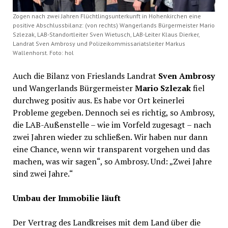
Zogen nach zwei Jahren Flüchtlingsunterkunft in Hohenkirchen eine
positive Abschlussbilanz: (von rechts) Wangerlands Bürgermeister Mario
Szlezak, LAB-Standortleiter Sven Wietusch, LAB-Leiter Klaus Dierker,
Landrat Sven Ambrosy und Polizeikommissariatsleiter Markus
Wallenhorst. Foto: hol
Auch die Bilanz von Frieslands Landrat
Sven Ambrosy
und Wangerlands Bürgermeister
Mario Szlezak
fiel
durchweg positiv aus. Es habe vor Ort keinerlei
Probleme gegeben. Dennoch sei es richtig, so Ambrosy,
die LAB-Außenstelle – wie im Vorfeld zugesagt – nach
zwei Jahren wieder zu schließen. Wir haben nur dann
eine Chance, wenn wir transparent vorgehen und das
machen, was wir sagen“, so Ambrosy. Und: „Zwei Jahre
sind zwei Jahre.“
Umbau der Immobilie läuft
Der Vertrag des Landkreises mit dem Land über die