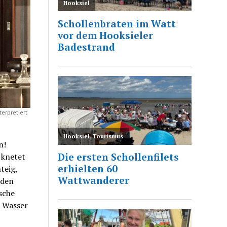
erpretiert
n!
 knetet
teig,
 den
sche
m Wasser