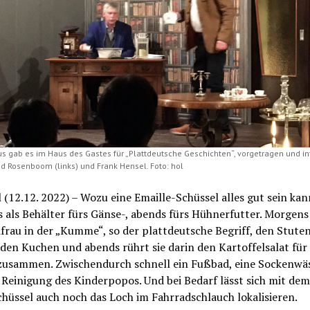
us gab es im Haus des Gastes für „Plattdeutsche Geschichten“, vorgetragen und int
d Rosenboom (links) und Frank Hensel. Foto: hol
 (12.12. 2022) – Wozu eine Emaille-Schüssel alles gut sein kan
als Behälter fürs Gänse-, abends fürs Hühnerfutter. Morgens
frau in der „Kumme“, so der plattdeutsche Begriff, den Stuten
den Kuchen und abends rührt sie darin den Kartoffelsalat für
zusammen. Zwischendurch schnell ein Fußbad, eine Sockenwä
 Reinigung des Kinderpopos. Und bei Bedarf lässt sich mit de
chüssel auch noch das Loch im Fahrradschlauch lokalisieren.