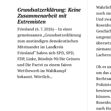
Wahrlich
Grundsatzerklärung: Keine
noch ni
Zusammenarbeit mit
Und zwa
Extremisten
Rosenbo
Friesland (6. 7. 2026) – In einer
Geschic
gemeinsamen „Grundsatzerklärung
umgemün
zum anständigen demokratischen
übersetz
Miteinander im Landkreis
niemand
Friesland“ haben sich SPD, SPD,
Lachern 
FDP, Linke, Bündnis 90/Die Grünen
und Die Partei zu einem fairen
Ob es u
Wettbewerb im Wahlkampf
um das a
bekannt. Wörtlich...
Rechtsa
Polizis
bewiesen
können. 
Rosenbo
nach Hoo