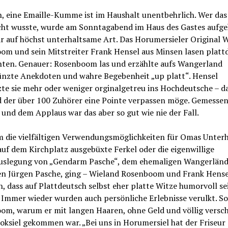
, eine Emaille-Kumme ist im Haushalt unentbehrlich. Wer das
cht wusste, wurde am Sonntagabend im Haus des Gastes aufgek
r auf höchst unterhaltsame Art. Das Horumersieler Original 
om und sein Mitstreiter Frank Hensel aus Minsen lasen platt
hten. Genauer: Rosenboom las und erzählte aufs Wangerland
zte Anekdoten und wahre Begebenheit „up platt“. Hensel
te sie mehr oder weniger orginalgetreu ins Hochdeutsche – d
 der über 100 Zuhörer eine Pointe verpassen möge. Gemessen
und dem Applaus war das aber so gut wie nie der Fall.
m die vielfältigen Verwendungsmöglichkeiten für Omas Unter
uf dem Kirchplatz ausgebüxte Ferkel oder die eigenwillige
uslegung von „Gendarm Pasche“, dem ehemaligen Wangerländ
ten Jürgen Pasche, ging – Wieland Rosenboom und Frank Hense
, dass auf Plattdeutsch selbst eher platte Witze humorvoll se
Immer wieder wurden auch persönliche Erlebnisse verulkt. So
om, warum er mit langen Haaren, ohne Geld und völlig versc
ksiel gekommen war. „Bei uns in Horumersiel hat der Friseur