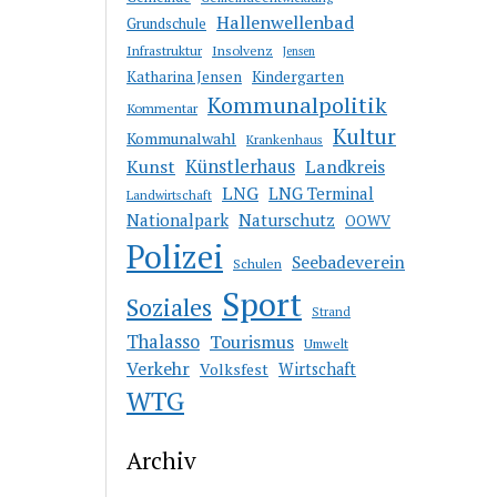
Hallenwellenbad
Grundschule
Insolvenz
Infrastruktur
Jensen
Kindergarten
Katharina Jensen
Kommunalpolitik
Kommentar
Kultur
Kommunalwahl
Krankenhaus
Kunst
Künstlerhaus
Landkreis
LNG
LNG Terminal
Landwirtschaft
Nationalpark
Naturschutz
OOWV
Polizei
Seebadeverein
Schulen
Sport
Soziales
Strand
Thalasso
Tourismus
Umwelt
Verkehr
Volksfest
Wirtschaft
WTG
Archiv