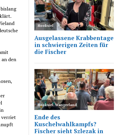
 bislang
lärt.
Wieland
deutsche
amit
 an den
hosen,
er
l
in
 verriet
hnupft