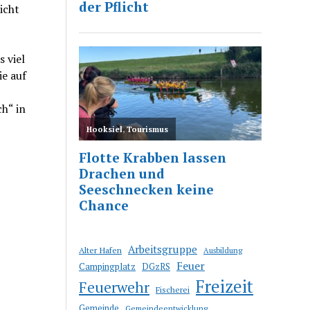
icht
 viel
ie auf
h“ in
Arbeitsgruppe
Alter Hafen
Ausbildung
Feuer
Campingplatz
DGzRS
Freizeit
Feuerwehr
Fischerei
Gemeinde
Gemeindeentwicklung