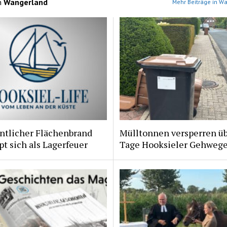
n
Wangerland
Mehr Beiträge in W
ntlicher Flächenbrand
Mülltonnen versperren ü
t sich als Lagerfeuer
Tage Hooksieler Gehweg