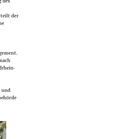
g des
eilt der
ne
gement.
 nach
drhein-
n und
behörde