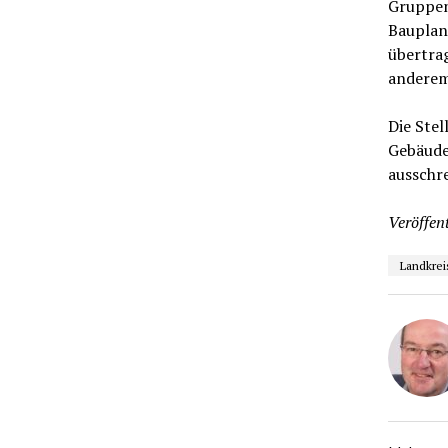
Gruppen
Bauplan
übertra
anderem
Die Stel
Gebäudem
ausschre
Veröffent
Landkrei