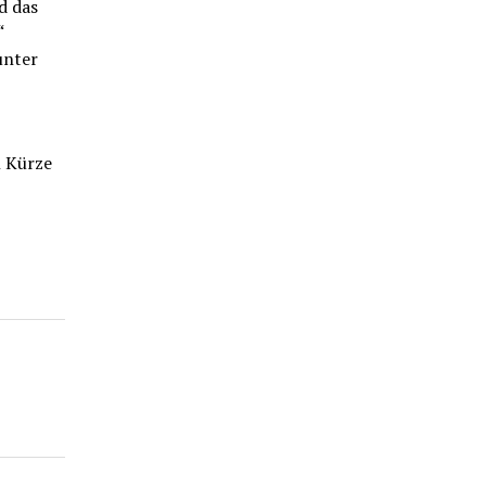
d das
“
unter
n Kürze