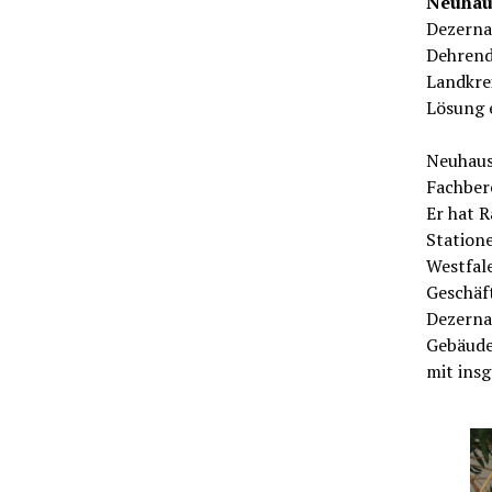
Neuha
Dezerna
Dehrend
Landkrei
Lösung 
Neuhaus 
Fachber
Er hat 
Station
Westfale
Geschäft
Dezerna
Gebäude
mit ins