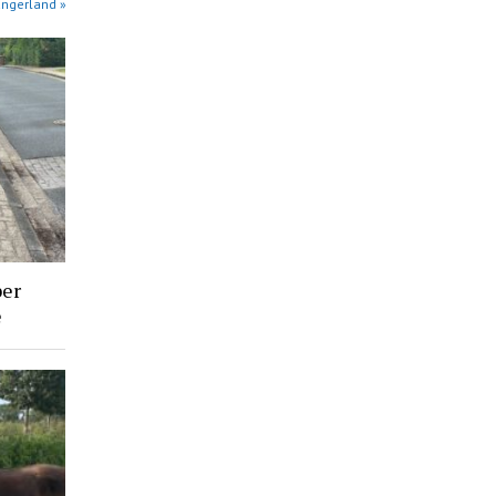
angerland »
ber
e