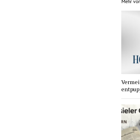
Mehr vo
Vermei
entpupp