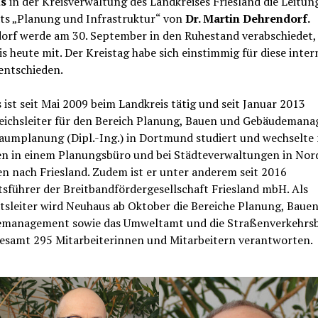
us
in der Kreisverwaltung des Landkreises Friesland die Leitun
ts „Planung und Infrastruktur“ von
Dr. Martin Dehrendorf.
orf werde am 30. September in den Ruhestand verabschiedet, t
s heute mit. Der Kreistag habe sich einstimmig für diese inter
entschieden.
ist seit Mai 2009 beim Landkreis tätig und seit Januar 2013
eichsleiter für den Bereich Planung, Bauen und Gebäudemana
Raumplanung (Dipl.-Ing.) in Dortmund studiert und wechselte
en in einem Planungsbüro und bei Städteverwaltungen in Nor
n nach Friesland. Zudem ist er unter anderem seit 2016
sführer der Breitbandfördergesellschaft Friesland mbH. Als
tsleiter wird Neuhaus ab Oktober die Bereiche Planung, Baue
management sowie das Umweltamt und die Straßenverkehrs
gesamt 295 Mitarbeiterinnen und Mitarbeitern verantworten.