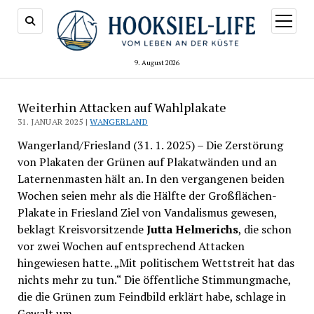
Menü
öffnen
9. August 2026
Weiterhin Attacken auf Wahlplakate
31. JANUAR 2025 |
WANGERLAND
Wangerland/Friesland (31. 1. 2025) – Die Zerstörung
von Plakaten der Grünen auf Plakatwänden und an
Laternenmasten hält an. In den vergangenen beiden
Wochen seien mehr als die Hälfte der Großflächen-
Plakate in Friesland Ziel von Vandalismus gewesen,
beklagt Kreisvorsitzende
Jutta Helmerichs
, die schon
vor zwei Wochen auf entsprechend Attacken
hingewiesen hatte. „Mit politischem Wettstreit hat das
nichts mehr zu tun.“ Die öffentliche Stimmungmache,
die die Grünen zum Feindbild erklärt habe, schlage in
Gewalt um.