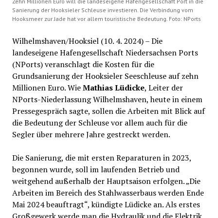
Zehn Millionen Euro will die landeseigene Hafengesellschaft Port in die
Sanierung der Hooksieler Schleuse investieren. Die Verbindung vom
Hooksmeer zur Jade hat vor allem touristische Bedeutung. Foto: NPorts
Wilhelmshaven/Hooksiel (10. 4. 2024) – Die
landeseigene Hafengesellschaft Niedersachsen Ports
(NPorts) veranschlagt die Kosten für die
Grundsanierung der Hooksieler Seeschleuse auf zehn
Millionen Euro. Wie
Mathias Lüdicke
, Leiter der
NPorts-Niederlassung Wilhelmshaven, heute in einem
Pressegespräch sagte, sollen die Arbeiten mit Blick auf
die Bedeutung der Schleuse vor allem auch für die
Segler über mehrere Jahre gestreckt werden.
Die Sanierung, die mit ersten Reparaturen in 2023,
begonnen wurde, soll im laufenden Betrieb und
weitgehend außerhalb der Hauptsaison erfolgen. „Die
Arbeiten im Bereich des Stahlwasserbaus werden Ende
Mai 2024 beauftragt“, kündigte Lüdicke an. Als erstes
Großgewerk werde man die Hydraulik und die Elektrik