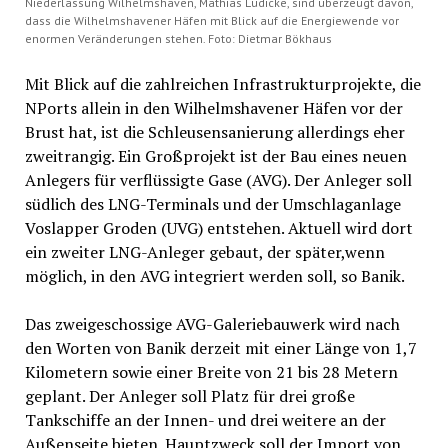
Niederlassung Wilhelmshaven, Mathias Lüdicke, sind überzeugt davon,
dass die Wilhelmshavener Häfen mit Blick auf die Energiewende vor
enormen Veränderungen stehen. Foto: Dietmar Bökhaus
Mit Blick auf die zahlreichen Infrastrukturprojekte, die
NPorts allein in den Wilhelmshavener Häfen vor der
Brust hat, ist die Schleusensanierung allerdings eher
zweitrangig. Ein Großprojekt ist der Bau eines neuen
Anlegers für verflüssigte Gase (AVG). Der Anleger soll
südlich des LNG-Terminals und der Umschlaganlage
Voslapper Groden (UVG) entstehen. Aktuell wird dort
ein zweiter LNG-Anleger gebaut, der später,wenn
möglich, in den AVG integriert werden soll, so Banik.
Das zweigeschossige AVG-Galeriebauwerk wird nach
den Worten von Banik derzeit mit einer Länge von 1,7
Kilometern sowie einer Breite von 21 bis 28 Metern
geplant. Der Anleger soll Platz für drei große
Tankschiffe an der Innen- und drei weitere an der
Außenseite bieten. Hauptzweck soll der Import von