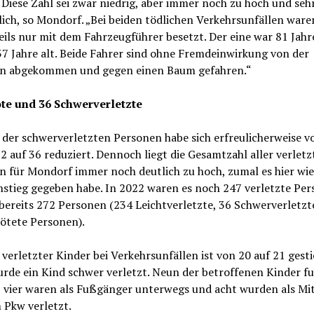
 Diese Zahl sei zwar niedrig, aber immer noch zu hoch und seh
ich, so Mondorf. „Bei beiden tödlichen Verkehrsunfällen ware
ils nur mit dem Fahrzeugführer besetzt. Der eine war 81 Jahre
7 Jahre alt. Beide Fahrer sind ohne Fremdeinwirkung von der
n abgekommen und gegen einen Baum gefahren.“
te und 36 Schwerverletzte
 der schwerverletzten Personen habe sich erfreulicherweise v
2 auf 36 reduziert. Dennoch liegt die Gesamtzahl aller verletz
n für Mondorf immer noch deutlich zu hoch, zumal es hier wi
nstieg gegeben habe. In 2022 waren es noch 247 verletzte Per
bereits 272 Personen (234 Leichtverletzte, 36 Schwerverletzt
tötete Personen).
 verletzter Kinder bei Verkehrsunfällen ist von 20 auf 21 gesti
rde ein Kind schwer verletzt. Neun der betroffenen Kinder f
, vier waren als Fußgänger unterwegs und acht wurden als Mi
 Pkw verletzt.