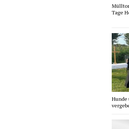
Müllto
Tage H
Hunde 
vergebe