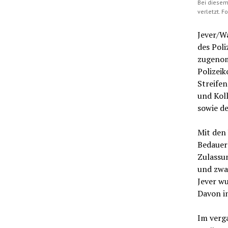
Bei diesem
verletzt. Fo
Jever/Wa
des Poli
zugenom
Polizeik
Streifen
und Kol
sowie de
Mit den 
Bedauerl
Zulassun
und zwar
Jever wu
Davon i
Im verg