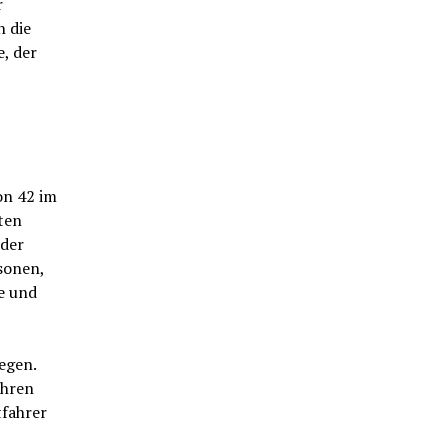
r
n die
, der
on 42 im
ten
eder
sonen,
e und
egen.
uhren
tfahrer