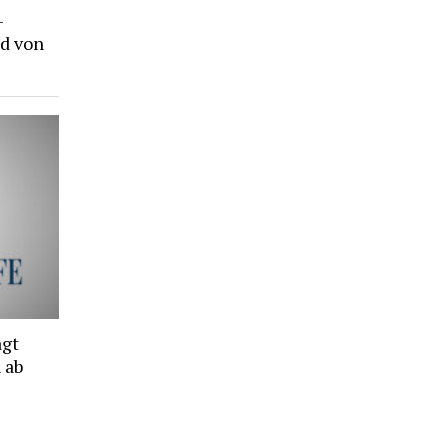
-
d von
agt
 ab