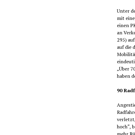
Unter d
mit ein
einen P
an Verke
295) auf
auf die
Mobilitä
eindeuti
„Über 70
haben d
90 Radf
Angestie
Radfahr
verletzt
hoch“, b
mehr Rü