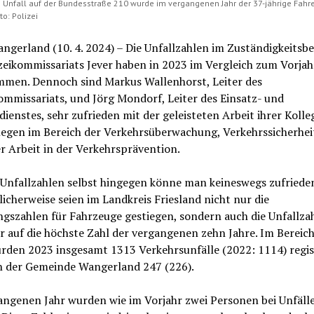
 Unfall auf der Bundesstraße 210 wurde im vergangenen Jahr der 37-jährige Fahre
to: Polizei
ngerland (10. 4. 2024) – Die Unfallzahlen im Zuständigkeitsbe
zeikommissariats Jever haben in 2023 im Vergleich zum Vorjah
men. Dennoch sind Markus Wallenhorst, Leiter des
ommissariats, und Jörg Mondorf, Leiter des Einsatz- und
dienstes, sehr zufrieden mit der geleisteten Arbeit ihrer Koll
legen im Bereich der Verkehrsüberwachung, Verkehrssicherhei
r Arbeit in der Verkehrsprävention.
Unfallzahlen selbst hingegen könne man keineswegs zufrieden
icherweise seien im Landkreis Friesland nicht nur die
gszahlen für Fahrzeuge gestiegen, sondern auch die Unfallza
 auf die höchste Zahl der vergangenen zehn Jahre. Im Bereic
rden 2023 insgesamt 1313 Verkehrsunfälle (2022: 1114) regist
n der Gemeinde Wangerland 247 (226).
angenen Jahr wurden wie im Vorjahr zwei Personen bei Unfäll