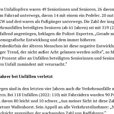
en Unfallopfern waren 49 Seniorinnen und Senioren. 26 davo
em Fahrrad unterwegs, davon 14 mit einem ein Pedelec. 20 nu
KW und drei waren als Fußgänger unterwegs. Die Zahl der ins
hrsunfällen beteiligten Senioren (ab 65 Jahren) sei mit 359 (
fallend angestiegen, beklagen die Polizei-Experten. „Gerade mi
 demografische Entwicklung und dem immer höheren
tsbedürfnis der älteren Menschen ist diese negative Entwickl
ger Trend, der nicht außer Acht gelassen werden sollte“, so 
 Prozent aller an Unfällen beteiligten Seniorinnen und Senio
en Unfall zumindest mit verursacht.“
ahrer bei Unfällen verletzt
gen sind in den letzten vier Jahren auch die Verkehrsunfälle 
ern. Bei 118 Unfällen (2022: 110) mit Fahrrädern wurden 90 
, davon 80 leicht und 10 schwer. „Aus meiner Sicht ist diese Za
etont Wallenhorst. Sein Appell an alle Verkehrsteilnehmer: 
cksicht gegenüber der wachsenden Zahl von Radfahrern.“