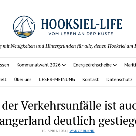
g mit Neuigkeiten und Hintergründen für alle, denen Hooksiel am H
issen
Kommunalwahl 2026
Energiedrehscheibe
Marit
delt
Über uns
LESER-MEINUNG
Kontakt
Datenschutz
 der Verkehrsunfälle ist au
ngerland deutlich gestie
10. APRIL 2024 |
WANGERLAND