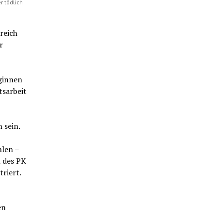
r tödlich
reich
r
eginnen
tsarbeit
 sein.
hlen –
h des PK
riert.
en