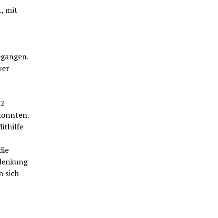
, mit
egangen.
wer
62
konnten.
ithilfe
die
blenkung
 sich