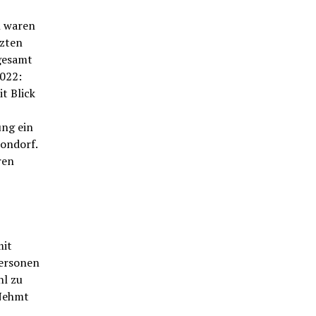
n waren
tzten
gesamt
2022:
t Blick
ung ein
Mondorf.
ren
mit
Personen
hl zu
„Nehmt