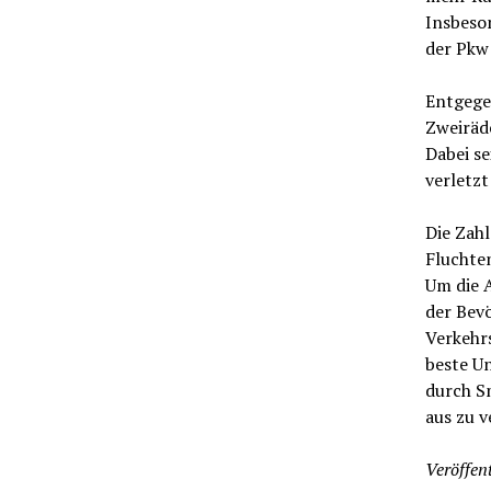
Insbeson
der Pkw
Entgegen
Zweiräde
Dabei se
verletz
Die Zahl
Fluchte
Um die A
der Bevö
Verkehr
beste Un
durch S
aus zu v
Veröffent