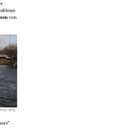
er
robleme
ssen
von
 Foto: WTG
hore“