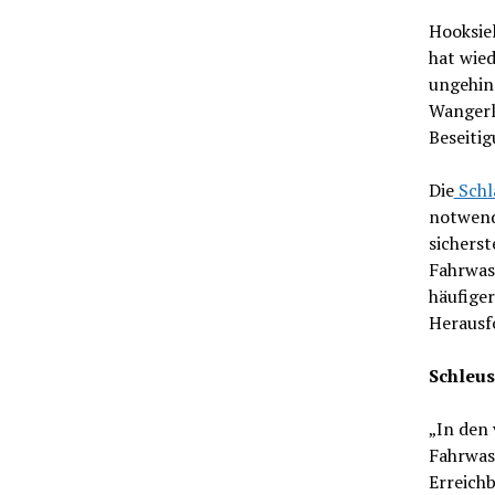
Hooksiel
hat wied
ungehind
Wangerl
Beseitig
Die
Schl
notwend
sicherst
Fahrwas
häufige
Herausf
Schleus
„In den 
Fahrwas
Erreichb