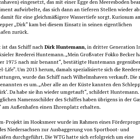
mshaven) eingesetzt, das mit einer Egge den Meeresboden bear
ment aufwirbelte, das sich dann an tieferen Stellen wieder a
 damit für eine gleichmäßigere Wassertiefe sorgt. Kuriosum a
epper „Dirk“ kam bei diesem Einsatz in seinen eigentlichen
afen zurück.
ist das Schiff nach
Dirk Huntemann
, in dritter Generation 
ksieler Reederei Huntemann. „Mein Großvater Fokko Becker h
er 1975 nach mir benannt“, bestätigte Huntemann gegenübe
l-Life“. Um 2013 herum, damals spezialisierte sich die Reedere
attungen, wurde das Schiff nach Wilhelmshaven verkauft. Die
benannten es um. „Aber alle an der Küste kannten den Schlep
irk‘. Da habe sie ihn wieder umgetauft“, schildert Huntemann.
lichen Namensschilder des Schiffes haben übrigens in der Ga
“ am Außenhafen einen Ehrenplatz erhalten.
m-Projekt im Hooksmeer wurde im Rahmen eines Förderpro
des Niedersachsen zur Ausbaggerung von Sportboot- und
häfen durchgeführt. Die WTG hatte sich erfolgreich um eine