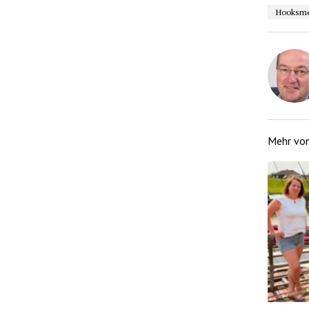
Hooksm
Mehr vo