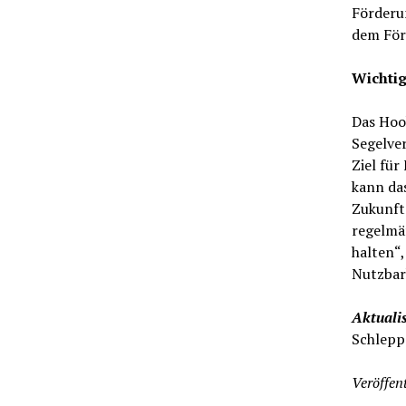
Förderu
dem För
Wichtig
Das Hook
Segelver
Ziel für
kann das
Zukunft
regelmä
halten“,
Nutzbar
Aktualis
Schlepp
Veröffent