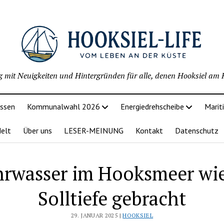
g mit Neuigkeiten und Hintergründen für alle, denen Hooksiel am H
issen
Kommunalwahl 2026
Energiedrehscheibe
Marit
delt
Über uns
LESER-MEINUNG
Kontakt
Datenschutz
hrwasser im Hooksmeer wie
Solltiefe gebracht
29. JANUAR 2025 |
HOOKSIEL