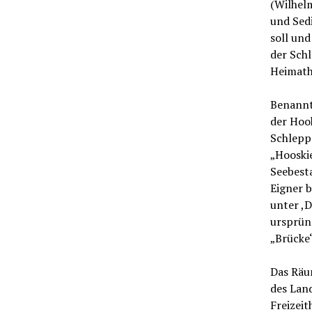
(Wilhel
und Sedi
soll und
der Schl
Heimath
Benannt 
der Hoo
Schlepp
„Hooskie
Seebest
Eigner 
unter ,D
ursprüng
„Brücke
Das Räu
des Lan
Freizeit