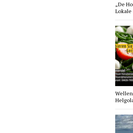
„De Hoo
Lokale
Wellen 
Helgol