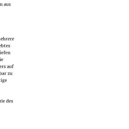
n aus
mehrere
ebtes
iefen
ie
rs auf
bar zu
tige
rie des