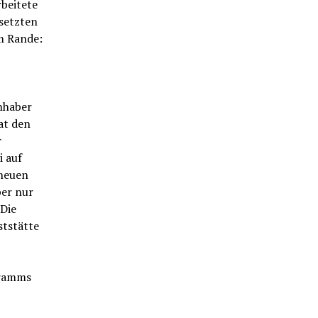
beitete
bsetzten
m Rande:
Inhaber
at den
r
i auf
 neuen
per nur
 Die
ststätte
gramms