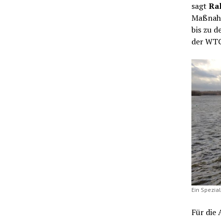
sagt
Ral
Maßnahm
bis zu 
der WTG,
Ein Spezia
Für die 