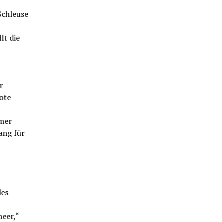
Schleuse
lt die
r
ote
mmer
ang für
des
meer,“