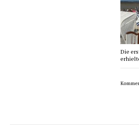
Die ers
erhiel
Komment