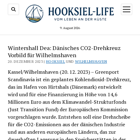
Menü
öffnen
9. August 2026
Wintershall Dea: Dänisches CO2-Drehkreuz
Vorbild für Wilhelmshaven
20. DEZEMBER 2023 |
HOOKSIEL
UND
WILHELMSHAVEN
Kassel/Wilhelmshaven (20. 12. 2023) – Greenport
Scandinavia ist ein geplantes Kohlendioxid-Drehkreuz,
das im Hafen von Hirtshals (Dänemark) entwickelt
wird und für eine Finanzierung in Höhe von 14,6
Millionen Euro aus dem Klimawandel-Strukturfonds
(Just Transition Fund) der Europäischen Kommission
vorgeschlagen wurde. Entstehen soll eine Drehscheibe
für die CO2-Emissionen aus der dänischen Industrie
und aus anderen europäischen Ländern, das zur
dauerhaften Lagerung in den Speicherstätten in der