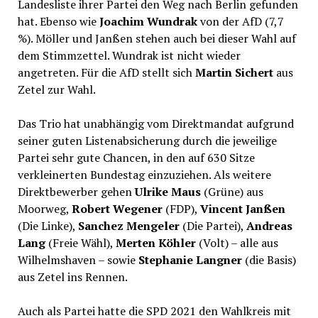
Landesliste ihrer Partei den Weg nach Berlin gefunden
hat. Ebenso wie
Joachim Wundrak
von der AfD (7,7
%). Möller und Janßen stehen auch bei dieser Wahl auf
dem Stimmzettel. Wundrak ist nicht wieder
angetreten. Für die AfD stellt sich
Martin Sichert
aus
Zetel zur Wahl.
Das Trio hat unabhängig vom Direktmandat aufgrund
seiner guten Listenabsicherung durch die jeweilige
Partei sehr gute Chancen, in den auf 630 Sitze
verkleinerten Bundestag einzuziehen. Als weitere
Direktbewerber gehen
Ulrike Maus
(Grüne) aus
Moorweg,
Robert Wegener
(FDP),
Vincent Janßen
(Die Linke),
Sanchez Mengeler
(Die Partei),
Andreas
Lang
(Freie Wähl),
Merten Köhler
(Volt) – alle aus
Wilhelmshaven – sowie
Stephanie Langner
(die Basis)
aus Zetel ins Rennen.
Auch als Partei hatte die SPD 2021 den Wahlkreis mit