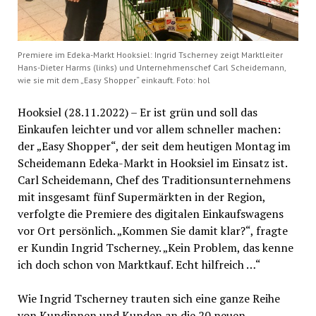
Premiere im Edeka-Markt Hooksiel: Ingrid Tscherney zeigt Marktleiter
Hans-Dieter Harms (links) und Unternehmenschef Carl Scheidemann,
wie sie mit dem „Easy Shopper“ einkauft. Foto: hol
Hooksiel (28.11.2022) – Er ist grün und soll das
Einkaufen leichter und vor allem schneller machen:
der „Easy Shopper“, der seit dem heutigen Montag im
Scheidemann Edeka-Markt in Hooksiel im Einsatz ist.
Carl Scheidemann, Chef des Traditionsunternehmens
mit insgesamt fünf Supermärkten in der Region,
verfolgte die Premiere des digitalen Einkaufswagens
vor Ort persönlich. „Kommen Sie damit klar?“, fragte
er Kundin Ingrid Tscherney. „Kein Problem, das kenne
ich doch schon von Marktkauf. Echt hilfreich …“
Wie Ingrid Tscherney trauten sich eine ganze Reihe
von Kundinnen und Kunden an die 20 neuen