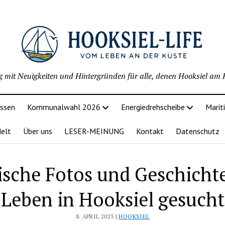
g mit Neuigkeiten und Hintergründen für alle, denen Hooksiel am H
issen
Kommunalwahl 2026
Energiedrehscheibe
Marit
delt
Über uns
LESER-MEINUNG
Kontakt
Datenschutz
ische Fotos und Geschich
Leben in Hooksiel gesucht
8. APRIL 2023 |
HOOKSIEL