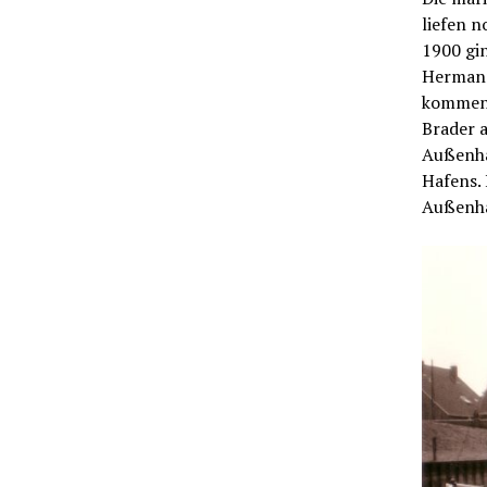
liefen n
1900 gin
Hermann
kommend
Brader a
Außenhaf
Hafens.
Außenha