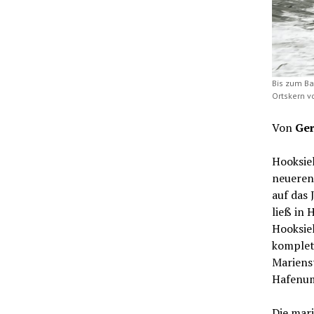
Bis zum Ba
Ortskern vo
Von
Ger
Hooksiel
neueren 
auf das 
ließ in 
Hooksiel
komplet
Mariens
Hafenums
Die mari