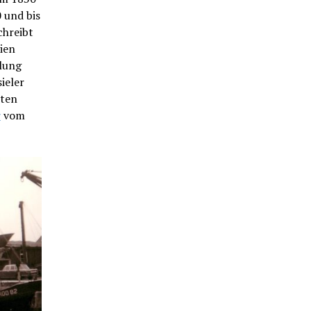
 und bis
chreibt
ien
lung
ieler
lten
r
vom