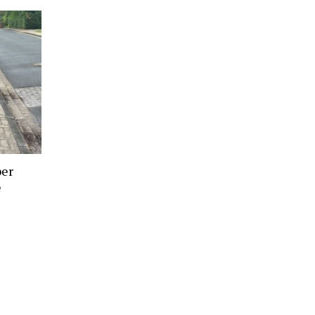
ber
e