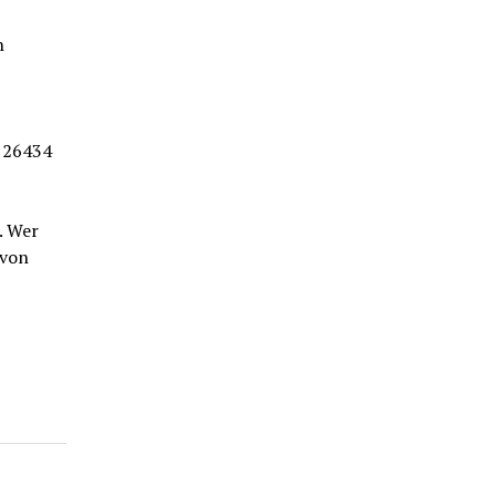
an
, 26434
. Wer
 von