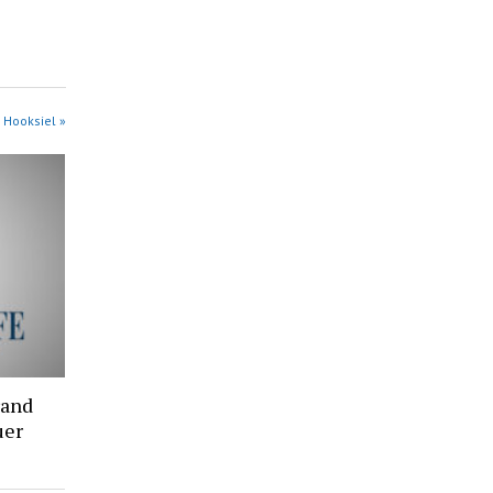
 Hooksiel »
rand
uer