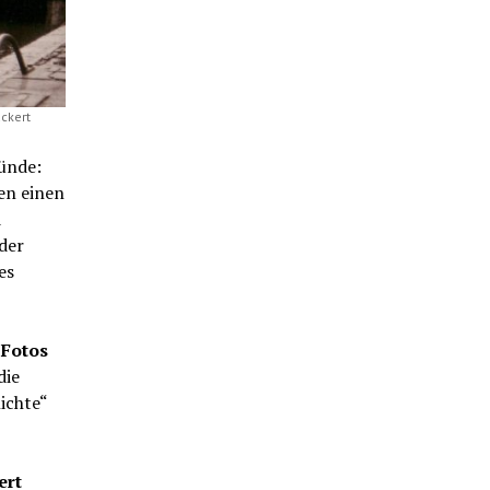
ckert
ünde:
en einen
d
der
es
 Fotos
die
ichte“
ert