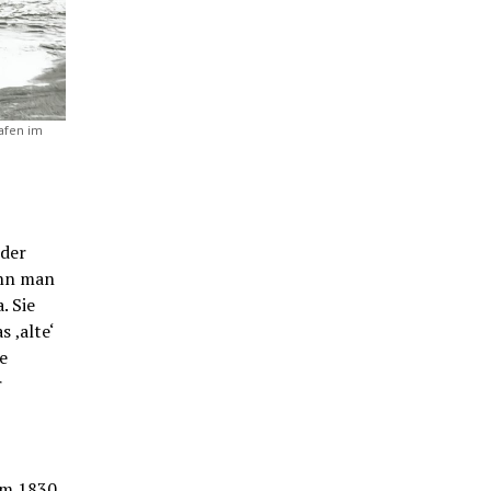
afen im
 der
ann man
. Sie
 ‚alte‘
e
r
Um 1830