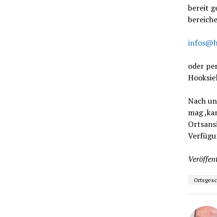
bereit g
bereiche
infos@ho
oder per
Hooksiel
Nach un
mag ,ka
Ortsans
Verfügun
Veröffent
Ortsgesc