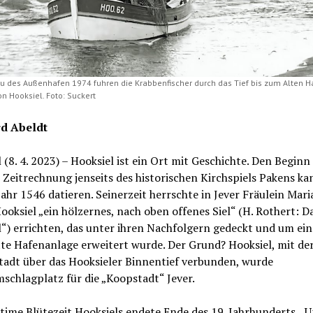
u des Außenhafen 1974 fuhren die Krabbenfischer durch das Tief bis zum Alten H
n Hooksiel. Foto: Suckert
d Abeldt
 (8. 4. 2023) – Hooksiel ist ein Ort mit Geschichte. Den Beginn
Zeitrechnung jenseits des historischen Kirchspiels Pakens k
Jahr 1546 datieren. Seinerzeit herrschte in Jever Fräulein Maria
Hooksiel „ein hölzernes, nach oben offenes Siel“ (H. Rothert: Das
“) errichten, das unter ihren Nachfolgern gedeckt und um ein
te Hafenanlage erweitert wurde. Der Grund? Hooksiel, mit de
tadt über das Hooksieler Binnentief verbunden, wurde
chlagplatz für die „Koopstadt“ Jever.
time Blütezeit Hooksiels endete Ende des 19. Jahrhunderts. „