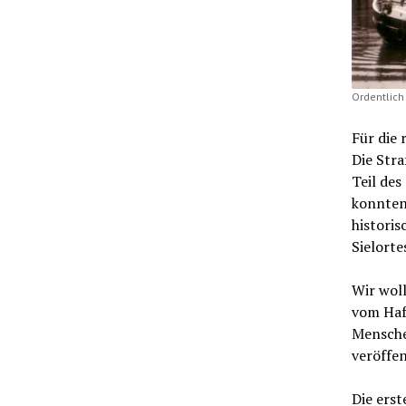
Ordentlich
Für die
Die Str
Teil des
konnten
historis
Sielorte
Wir wol
vom Haf
Mensche
veröffen
Die erst