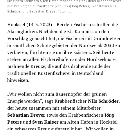
Mit einem Kreuz am Alten Hafen machen die Hooksieler Krabbenfischer
auf ihre Sorgen aufmerksam: (von links) Jörg Peters, Sven Kaiser, Nils
Schröder und Sebastian Dreyer. Foto: hol
Hooksiel (14. 3. 2023) – Bei den Fischern schrillen die
Alarmglocken. Nachdem die EU-Kommission den
Vorschlag gemacht hat, die Fischerei mit Grundnetzen
in sämtlichen Schutzgebieten der Nordsee ab 2030 zu
verbieten, fürchten sie um ihre Existenz. Seit heute
stehen an allen Fischereihäfen an der Nordseeküste
mahnende Kreuze, die auf das drohende Ende der
traditionellen Küstenfischerei in Deutschland
hinweisen.
„Wir wollen nicht zum Bauernopfer der grünen
Energie werden“, sagt Krabbenfischer
Nils Schröder
,
der heute zusammen mit seinem Mitarbeiter
Sebastian Dreyer
sowie den Krabbenfischern
Jörg
Peters
und
Sven Kaiser
am Alten Hafen in Hooksiel
ein schwarzes Kreuz aufgestellt hat. „Wir wollen in