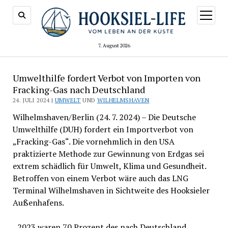
Menü
öffnen
7. August 2026
Umwelthilfe fordert Verbot von Importen von
Fracking-Gas nach Deutschland
24. JULI 2024 |
UMWELT
UND
WILHELMSHAVEN
Wilhelmshaven/Berlin (24. 7. 2024) – Die Deutsche
Umwelthilfe (DUH) fordert ein Importverbot von
„Fracking-Gas“. Die vornehmlich in den USA
praktizierte Methode zur Gewinnung von Erdgas sei
extrem schädlich für Umwelt, Klima und Gesundheit.
Betroffen von einem Verbot wäre auch das LNG
Terminal Wilhelmshaven in Sichtweite des Hooksieler
Außenhafens.
„
2023 waren 70 Prozent des nach Deutschland