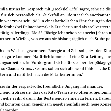
udia Bruns
im Gespräch mit „Hooksiel-Life“ sagte, sehe sie di
für sich persönlich als Glücksfall an. Die staatlich anerkannte
in war zuvor seit 1989 in einer katholischen Einrichtung in de
 Stuhr (bei Delmenhorst) als Erzieherin und als stellvertret
 tätig. Allerdings: Die 58-Jährige lebt schon seit sechs Jahren 
rtner in Wiefels, von wo aus sie bislang täglich nach Stuhr pe
h den Wechsel gewonnene Energie und Zeit soll jetzt den Kin
l zu gute kommen. Natürlich komme auf eine Kita-Leitung auch
ngsarbeit zu. Im Vordergrund stehe für sie aber der pädagog
 so Claudia Bruns. „Bei uns sollen sich alle wohl fühlen … die K
tern und natürlich auch die Mitarbeiterinnen.“
sei ihr der respektvolle, freundliche Umgang miteinander.
hend froh sei sie, dass das Kita-Team sie so offen aufgenomm
t gehe es ihr darum, das Bestehende kennen zu lernen. Darauf
nd könnten dann gemeinsam gegebenenfalls auch neue Konz
elt werden.