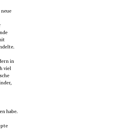
e neue
r
ende
mit
ndelte.
dern in
 viel
ische
inder,
en habe.
epte