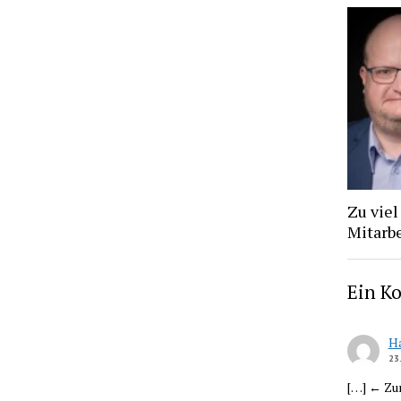
Zu viel
Mitarb
Ein K
Ha
23
[…] ← Zu