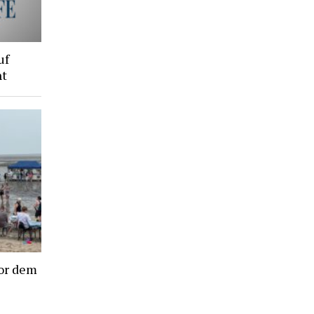
uf
ht
or dem