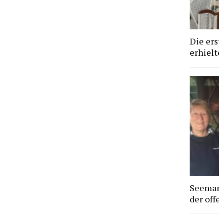
Die ers
erhiel
Seeman
der off