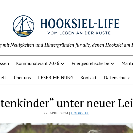
g mit Neuigkeiten und Hintergründen für alle, denen Hooksiel am H
issen
Kommunalwahl 2026
Energiedrehscheibe
Marit
delt
Über uns
LESER-MEINUNG
Kontakt
Datenschutz
tenkinder“ unter neuer Le
22. APRIL 2024 |
HOOKSIEL