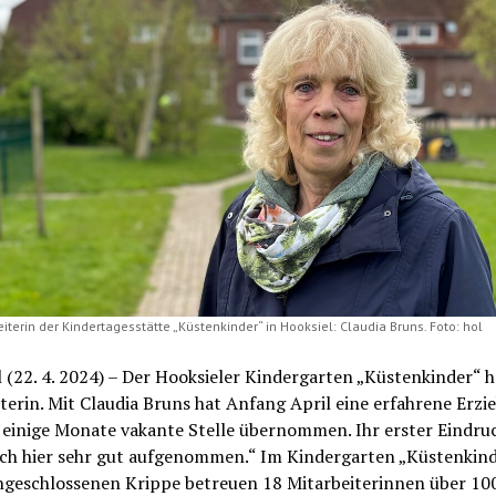
iterin der Kindertagesstätte „Küstenkinder“ in Hooksiel: Claudia Bruns. Foto: hol
 (22. 4. 2024) – Der Hooksieler Kindergarten „Küstenkinder“ h
terin. Mit Claudia Bruns hat Anfang April eine erfahrene Erzi
 einige Monate vakante Stelle übernommen. Ihr erster Eindruc
ich hier sehr gut aufgenommen.“ Im Kindergarten „Küstenkin
angeschlossenen Krippe betreuen 18 Mitarbeiterinnen über 100