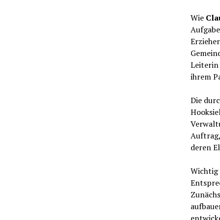
Wie
Cla
Aufgabe 
Erzieher
Gemeinde
Leiterin
ihrem Pa
Die durc
Hooksie
Verwaltu
Auftrag,
deren El
Wichtig 
Entsprec
Zunächs
aufbaue
entwick