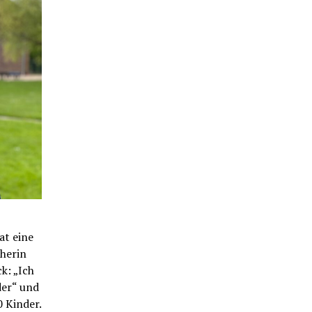
at eine
eherin
k: „Ich
der“ und
 Kinder.