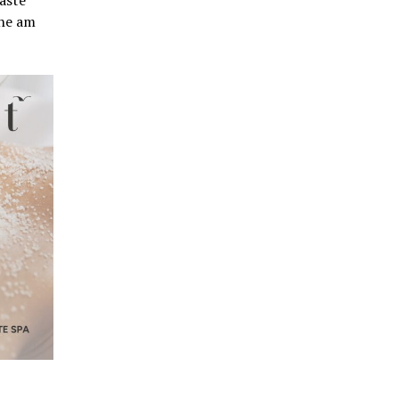
äste
he am