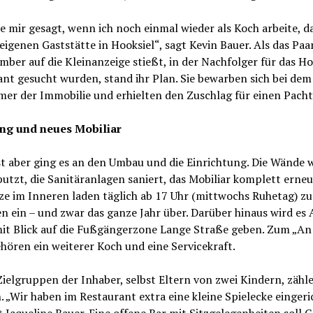
e mir gesagt, wenn ich noch einmal wieder als Koch arbeite, 
 eigenen Gaststätte in Hooksiel“, sagt Kevin Bauer. Als das Pa
ber auf die Kleinanzeige stießt, in der Nachfolger für das Ho
nt gesucht wurden, stand ihr Plan. Sie bewarben sich bei dem
er der Immobilie und erhielten den Zuschlag für einen Pacht
ng und neues Mobiliar
t aber ging es an den Umbau und die Einrichtung. Die Wände
utzt, die Sanitäranlagen saniert, das Mobiliar komplett erneu
ze im Inneren laden täglich ab 17 Uhr (mittwochs Ruhetag) z
n ein – und zwar das ganze Jahr über. Darüber hinaus wird es
mit Blick auf die Fußgängerzone Lange Straße geben. Zum „An
ören ein weiterer Koch und eine Servicekraft.
ielgruppen der Inhaber, selbst Eltern von zwei Kindern, zähl
. „Wir haben im Restaurant extra eine kleine Spielecke eingeri