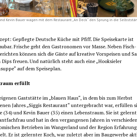
und Kevin Bauer wagen mit dem Restaurant „An Deck“ den Sprung in die Selbststän
ept: Gepflegte Deutsche Küche mit Pfiff. Die Speisekarte ist
aubar. Frische geht den Gastronomen vor Masse. Neben Fisch-
erichten können sich die Gäste auf kreative Vorspeisen und Sa
 Dips freuen. Und natürlich steht auch eine „Hooksieler
suppe“ auf dem Speiseplan.
raum erfüllt
eigenen Gaststätte im „blauen Haus“, in dem bis zum Herbst
nen Jahres „Siggis Restaurant“ untergebracht war, erfüllen s
e (34) und Kevin Bauer (35) einen Lebenstraum. Sie ist gelernt
antfachfrau und hat in den vergangenen Jahren in verschiede
omischen Betrieben im Wangerland und der Region Erfahrun
t. Er ist gelernter Koch, war zuletzt aber im Baugewerbe akt