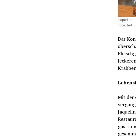
Jaqueline 
Foto: hol
Das Konz
übersch
Fleischg
leckeren
Krabben
Lebenst
Mit der 
vergange
Jaquelin
Restaur
gastron
gesammel