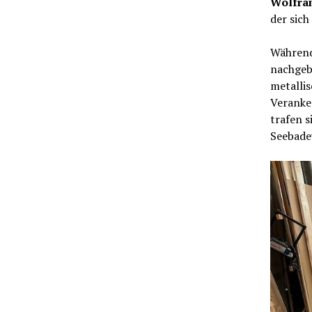
Wolfra
der sich
Während 
nachgeba
metallis
Veranker
trafen s
Seebade