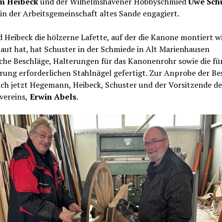
m Heibeck
und der Wilhelmshavener Hobbyschmied
Uwe Sch
 in der Arbeitsgemeinschaft altes Sande engagiert.
Heibeck die hölzerne Lafette, auf der die Kanone montiert wi
ut hat, hat Schuster in der Schmiede in Alt Marienhausen
che Beschläge, Halterungen für das Kanonenrohr sowie die für
ung erforderlichen Stahlnägel gefertigt. Zur Anprobe der Be
ich jetzt Hegemann, Heibeck, Schuster und der Vorsitzende de
vereins,
Erwin Abels
.