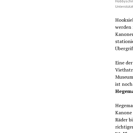
Hobbyschmi
Unterstütz
Hooksiel
werden m
Kanonen
stationi
Übergrif
Eine der
Viethstr
Museumss
ist noch
Hegem
Hegemann
Kanone g
Räder bi
richtige