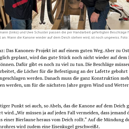
ann (links) und Uwe Schuster passen die per Handarbeit gefertigten Beschläge f
l an. Wann die Kanone wieder auf dem Deich stehen wird, ist noch ungewiss. Foto:
nz: Das Kanonen-Projekt ist auf einem guten Weg. Aber zu Ost
lich geplant, wird das gute Stück noch nicht wieder auf dem 
önnen. Dafür gibt es noch zu viel zu tun. Die Beschläge müssen
beitet, die Löcher für die Befestigung an der Lafette gebohrt
ingeschlagen werden. Danach muss die ganz Konstruktion meh
hen werden, um für die nächsten Jahre gegen Wind und Wetter 
tiger Punkt sei auch, so Abels, das die Kanone auf dem Deich 
t wird. „Wir müssen ja auf jeden Fall vermeiden, dass jemand 
s einer Bierlaune heraus vom Deich rollt.“ Auf die Mündung d
rohres wird zudem eine Eisenkugel geschweißt.