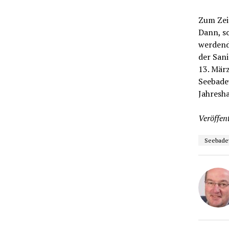
Zum Zeit
Dann, so
werdend
der San
13. März
Seebadev
Jahresh
Veröffent
Seebade