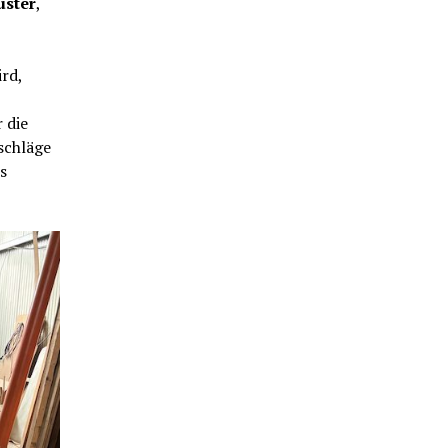
uster
,
rd,
 die
schläge
s