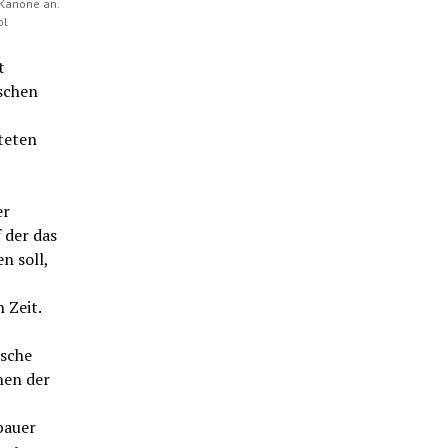
 Kanone an.
ol
t
ischen
teten
er
 der das
n soll,
 Zeit.
ische
hen der
bauer