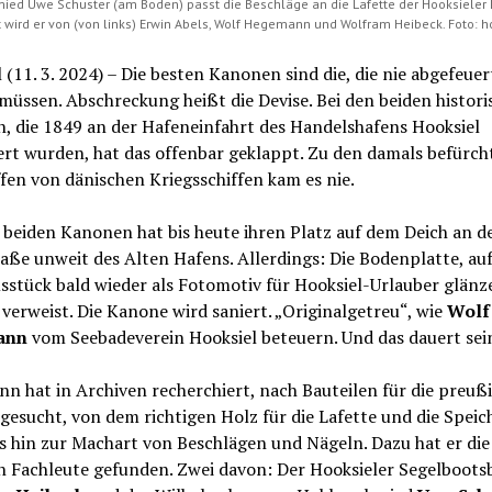
ed Uwe Schuster (am Boden) passt die Beschläge an die Lafette der Hooksieler
t wird er von (von links) Erwin Abels, Wolf Hegemann und Wolfram Heibeck. Foto: h
 (11. 3. 2024) – Die besten Kanonen sind die, die nie abgefeuer
üssen. Abschreckung heißt die Devise. Bei den beiden histor
, die 1849 an der Hafeneinfahrt des Handelshafens Hooksiel
ert wurden, hat das offenbar geklappt. Zu den damals befürch
fen von dänischen Kriegsschiffen kam es nie.
 beiden Kanonen hat bis heute ihren Platz auf dem Deich an d
aße unweit des Alten Hafens. Allerdings: Die Bodenplatte, auf
tück bald wieder als Fotomotiv für Hooksiel-Urlauber glänze
 verweist. Die Kanone wird saniert. „Originalgetreu“, wie
Wolf
ann
vom Seebadeverein Hooksiel beteuern. Und das dauert sein
 hat in Archiven recherchiert, nach Bauteilen für die preuß
esucht, von dem richtigen Holz für die Lafette und die Speic
s hin zur Machart von Beschlägen und Nägeln. Dazu hat er die
n Fachleute gefunden. Zwei davon: Der Hooksieler Segelboots