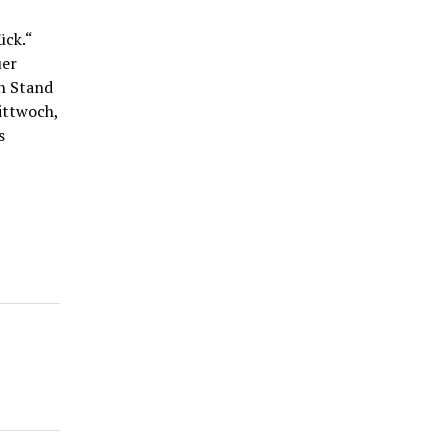
ück.“
uer
n Stand
ittwoch,
s