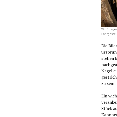
Wolf Hegem
Fahrgestel
Die Bila
ursprüng
stehen k
nachgear
Nägel e
gestric
zu sein.
Ein wich
veranker
Stück au
Kanonen