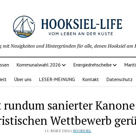
g mit Neuigkeiten und Hintergründen für alle, denen Hooksiel am H
issen
Kommunalwahl 2026
Energiedrehscheibe
Marit
delt
Über uns
LESER-MEINUNG
Kontakt
Datenschutz
t rundum sanierter Kanone 
ristischen Wettbewerb gerü
11. MÄRZ 2024 |
HOOKSIEL