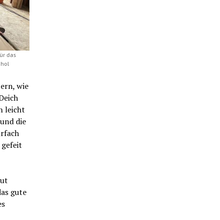
ür das
 hol
ern, wie
Deich
 leicht
 und die
rfach
gefeit
gut
das gute
es