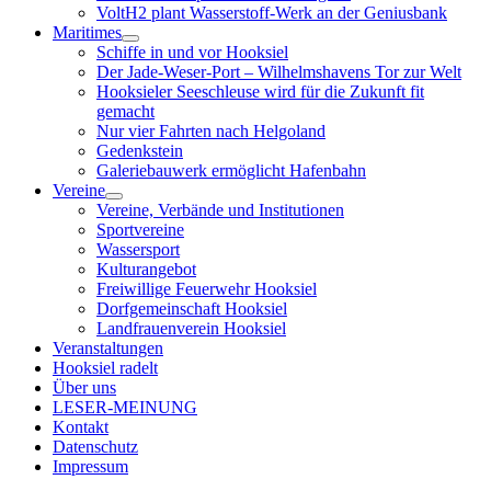
VoltH2 plant Wasserstoff-Werk an der Geniusbank
Maritimes
Menü
Schiffe in und vor Hooksiel
öffnen
Der Jade-Weser-Port – Wilhelmshavens Tor zur Welt
Hooksieler Seeschleuse wird für die Zukunft fit
gemacht
Nur vier Fahrten nach Helgoland
Gedenkstein
Galeriebauwerk ermöglicht Hafenbahn
Vereine
Menü
Vereine, Verbände und Institutionen
öffnen
Sportvereine
Wassersport
Kulturangebot
Freiwillige Feuerwehr Hooksiel
Dorfgemeinschaft Hooksiel
Landfrauenverein Hooksiel
Veranstaltungen
Hooksiel radelt
Über uns
LESER-MEINUNG
Kontakt
Datenschutz
Impressum