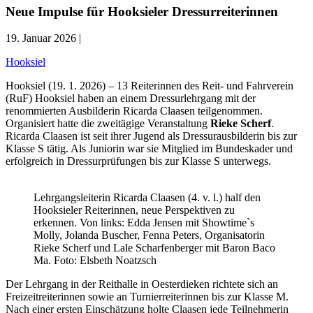
Neue Impulse für Hooksieler Dressurreiterinnen
19. Januar 2026 |
Hooksiel
Hooksiel (19. 1. 2026) – 13 Reiterinnen des Reit- und Fahrverein
(RuF) Hooksiel haben an einem Dressurlehrgang mit der
renommierten Ausbilderin Ricarda Claasen teilgenommen.
Organisiert hatte die zweitägige Veranstaltung
Rieke Scherf
.
Ricarda Claasen ist seit ihrer Jugend als Dressurausbilderin bis zur
Klasse S tätig. Als Juniorin war sie Mitglied im Bundeskader und
erfolgreich in Dressurprüfungen bis zur Klasse S unterwegs.
Lehrgangsleiterin Ricarda Claasen (4. v. l.) half den
Hooksieler Reiterinnen, neue Perspektiven zu
erkennen. Von links: Edda Jensen mit Showtime`s
Molly, Jolanda Buscher, Fenna Peters, Organisatorin
Rieke Scherf und Lale Scharfenberger mit Baron Baco
Ma. Foto: Elsbeth Noatzsch
Der Lehrgang in der Reithalle in Oesterdieken richtete sich an
Freizeitreiterinnen sowie an Turnierreiterinnen bis zur Klasse M.
Nach einer ersten Einschätzung holte Claasen jede Teilnehmerin