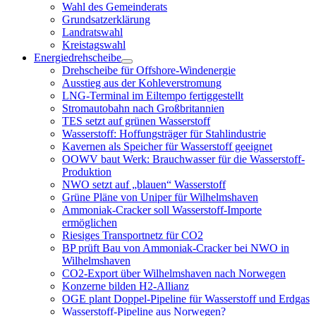
öffnen
Wahl des Gemeinderats
Grundsatzerklärung
Landratswahl
Kreistagswahl
Energiedrehscheibe
Menü
Drehscheibe für Offshore-Windenergie
öffnen
Ausstieg aus der Kohleverstromung
LNG-Terminal im Eiltempo fertiggestellt
Stromautobahn nach Großbritannien
TES setzt auf grünen Wasserstoff
Wasserstoff: Hoffungsträger für Stahlindustrie
Kavernen als Speicher für Wasserstoff geeignet
OOWV baut Werk: Brauchwasser für die Wasserstoff-
Produktion
NWO setzt auf „blauen“ Wasserstoff
Grüne Pläne von Uniper für Wilhelmshaven
Ammoniak-Cracker soll Wasserstoff-Importe
ermöglichen
Riesiges Transportnetz für CO2
BP prüft Bau von Ammoniak-Cracker bei NWO in
Wilhelmshaven
CO2-Export über Wilhelmshaven nach Norwegen
Konzerne bilden H2-Allianz
OGE plant Doppel-Pipeline für Wasserstoff und Erdgas
Wasserstoff-Pipeline aus Norwegen?