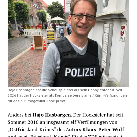
Hajo Hasbargen hat die Schauspielerei als sein Hobby entdeckt. Seit
2026 hat der Hooksieler als Komparse bereis an elf Krimi-Verfilmungen
für das ZDF mitgewirkt. Foto: privat
Anders bei
Hajo Hasbargen
. Der Hooksieler hat seit
Sommer 2016 an insgesamt elf Verfilmungen von
„Ostfriesland-Krimis“ des Autors
Klaus-Peter Wolf
und zwei „Friesland- Krimis“ für das ZDF mitgewirkt.