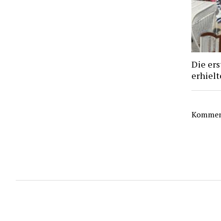
Die ers
erhiel
Komment