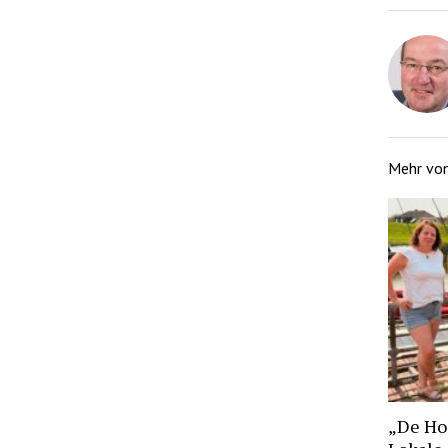
Mehr vo
„De Hoo