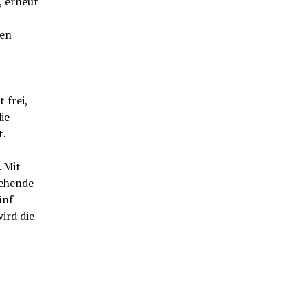
, erneut
ten
 frei,
ie
t.
 Mit
tehende
ünf
ird die