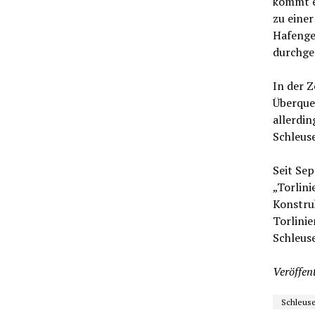
kommt es
zu einer
Hafenges
durchge
In der Z
Überquer
allerdin
Schleuse
Seit Se
„Torlini
Konstruk
Torlinie
Schleus
Veröffent
Schleus