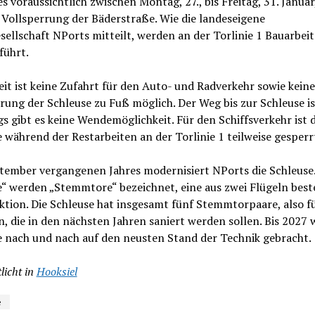
 voraussichtlich zwischen Montag, 27., bis Freitag, 31. Januar
 Vollsperrung der Bäderstraße. Wie die landeseigene
ellschaft NPorts mitteilt, werden an der Torlinie 1 Bauarbei
führt.
eit ist keine Zufahrt für den Auto- und Radverkehr sowie keine
ung der Schleuse zu Fuß möglich. Der Weg bis zur Schleuse ist
gs gibt es keine Wendemöglichkeit. Für den Schiffsverkehr ist d
 während der Restarbeiten an der Torlinie 1 teilweise gesperr
ptember vergangenen Jahres modernisiert NPorts die Schleuse.
e“ werden „Stemmtore“ bezeichnet, eine aus zwei Flügeln bes
tion. Die Schleuse hat insgesamt fünf Stemmtorpaare, also f
n, die in den nächsten Jahren saniert werden sollen. Bis 2027 w
e nach und nach auf den neusten Stand der Technik gebracht.
licht in
Hooksiel
e