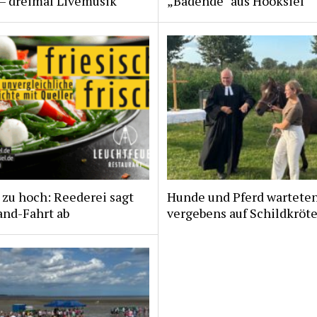
 – dreimal Livemusik
„Badende“ aus Hooksiel
zu hoch: Reederei sagt
Hunde und Pferd wartete
and-Fahrt ab
vergebens auf Schildkröt