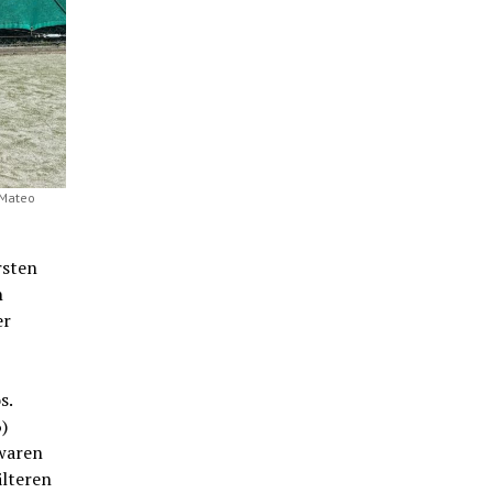
 Mateo
rsten
h
er
s.
)
waren
älteren