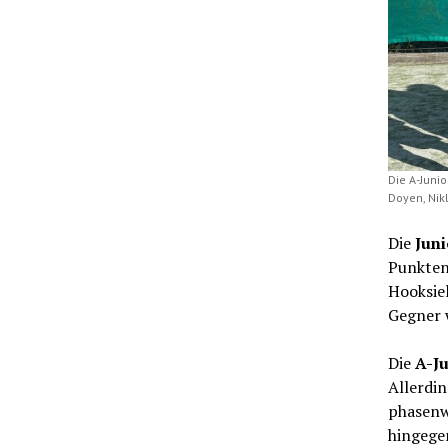
Die A-Juni
Doyen, Nik
Die
Jun
Punkten
Hooksiel
Gegner 
Die
A-J
Allerdi
phasenw
hingeg