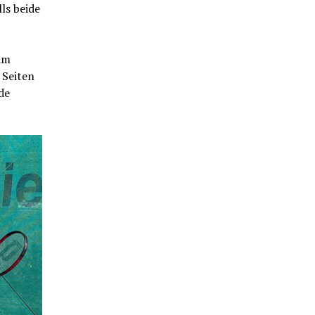
ls beide
im
 Seiten
de