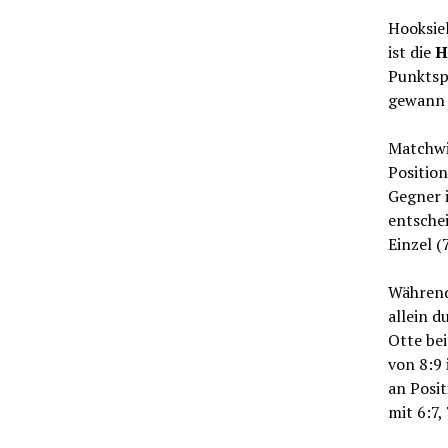
Hooksiel
ist die
H
Punktsp
gewann 
Matchwi
Position
Gegner i
entsche
Einzel (
Während
allein d
Otte be
von 8:9
an Posit
mit 6:7, 