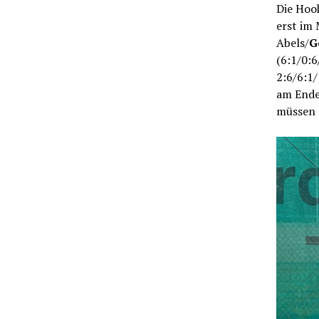
Die Hook
erst im
Abels/
G
(6:1/0:6
2:6/6:1
am Ende
müssen d