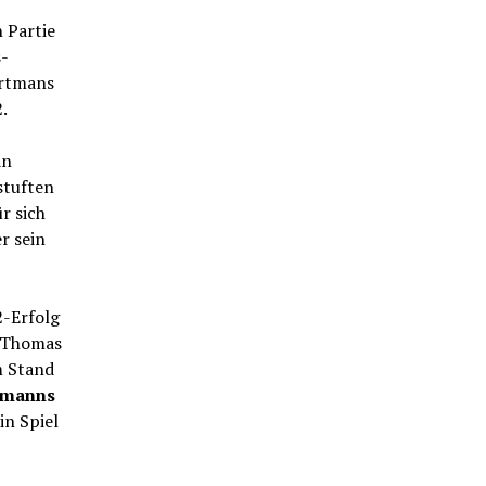
 Partie
-
Ortmans
2.
an
stuften
r sich
er sein
2-Erfolg
Thomas
m Stand
tmanns
in Spiel