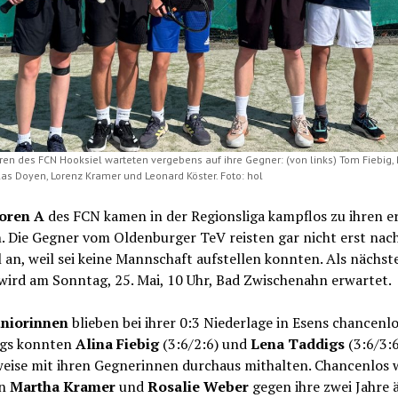
oren des FCN Hooksiel warteten vergebens auf ihre Gegner: (von links) Tom Fiebig,
las Doyen, Lorenz Kramer und Leonard Köster. Foto: hol
ioren A
des FCN kamen in der Regionsliga kampflos zu ihren e
. Die Gegner vom Oldenburger TeV reisten gar nicht erst nac
 an, weil sei keine Mannschaft aufstellen konnten. Als nächst
wird am Sonntag, 25. Mai, 10 Uhr, Bad Zwischenahn erwartet.
uniorinnen
blieben bei ihrer 0:3 Niederlage in Esens chancenlo
ngs konnten
Alina Fiebig
(3:6/2:6) und
Lena Taddigs
(3:6/3:6
eise mit ihren Gegnerinnen durchaus mithalten. Chancenlos 
en
Martha Kramer
und
Rosalie Weber
gegen ihre zwei Jahre 