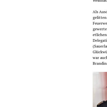
Weihnac
Als Ausd
gelitten
Feuerwe
gewerte
etliche
Delegat
(Sauerl
Glückwü
war auc
Brandins