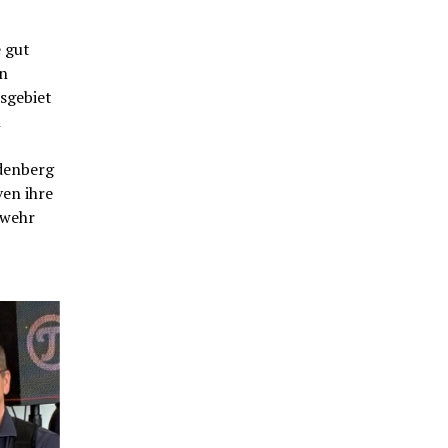
e gut
on
sgebiet
n
denberg
en ihre
rwehr