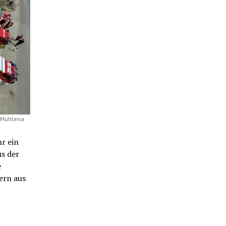
: Mühlena
r ein
us der
e
ern aus