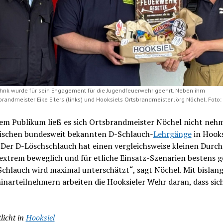
hnk wurde für sein Engagement für die Jugendfeuerwehr geehrt. Neben ihm
andmeister Eike Eilers (links) und Hooksiels Ortsbrandmeister Jörg Nöchel. Foto:
sem Publikum ließ es sich Ortsbrandmeister Nöchel nicht nehm
wischen bundesweit bekannten D-Schlauch-
Lehrgänge
in Hooks
 Der D-Löschschlauch hat einen vergleichsweise kleinen Durch
 extrem beweglich und für etliche Einsatz-Szenarien bestens g
chlauch wird maximal unterschätzt“, sagt Nöchel. Mit bislan
narteilnehmern arbeiten die Hooksieler Wehr daran, dass sic
licht in
Hooksiel