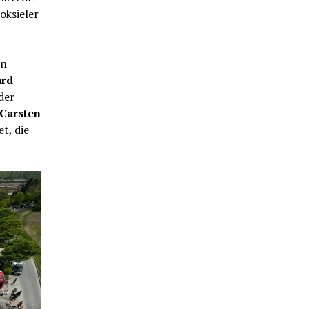
oksieler
in
ard
der
Carsten
t, die