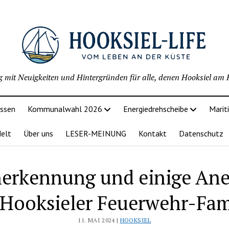
g mit Neuigkeiten und Hintergründen für alle, denen Hooksiel am H
issen
Kommunalwahl 2026
Energiedrehscheibe
Marit
delt
Über uns
LESER-MEINUNG
Kontakt
Datenschutz
nerkennung und einige An
 Hooksieler Feuerwehr-Fam
11. MAI 2024 |
HOOKSIEL