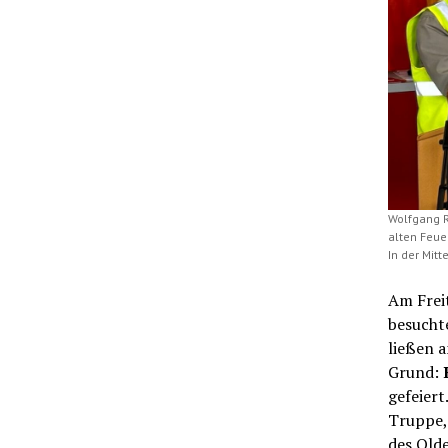
Wolfgang R
alten Feue
In der Mitt
Am Freit
besuchte
ließen 
Grund:
gefeiert
Truppe,
des Olde