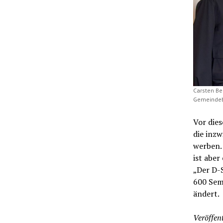
Carsten Be
Gemeindebr
Vor die
die inz
werben.
ist aber
„Der D-S
600 Semi
ändert.
Veröffent