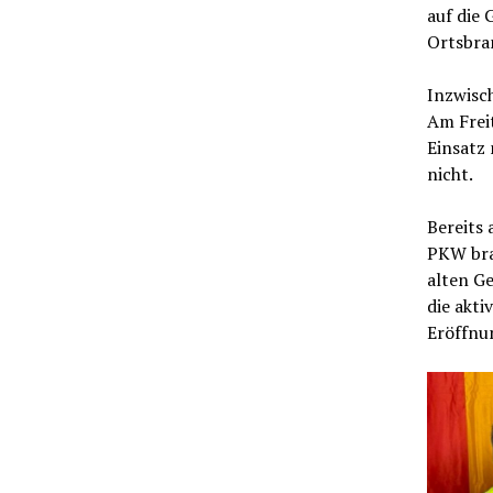
auf die 
Ortsbra
Inzwisch
Am Freit
Einsatz 
nicht.
Bereits
PKW bra
alten G
die akti
Eröffnu