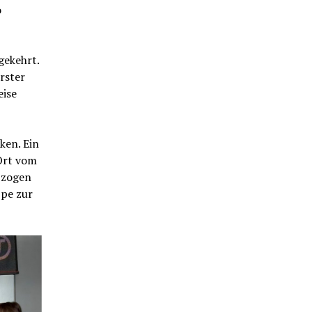
o
gekehrt.
rster
eise
ken. Ein
Ort vom
 zogen
ppe zur