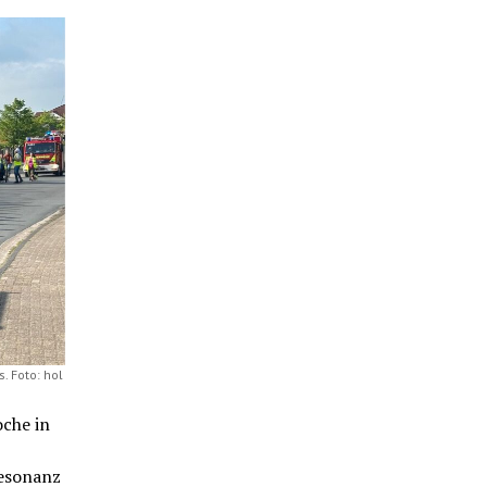
 Foto: hol
oche in
Resonanz