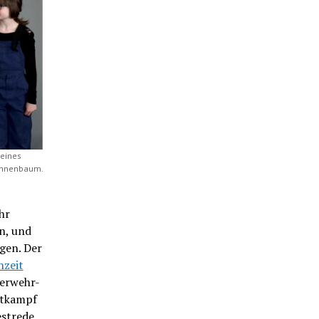
 eines
Tannenbaum.
hr
n, und
gen. Der
hzeit
uerwehr-
ttkampf
estrede