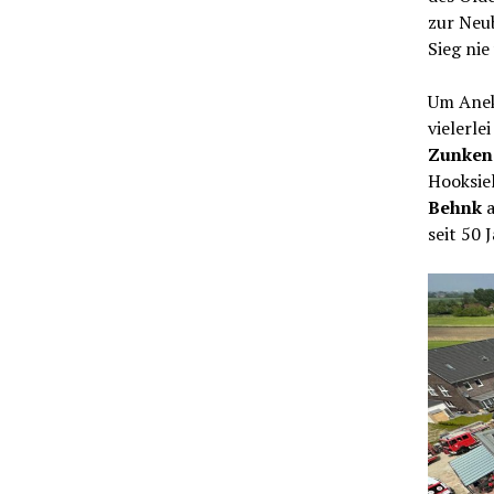
zur Neu
Sieg nie
Um Anek
vielerle
Zunken
Hooksie
Behnk
a
seit 50 