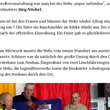
Großveranstaltung war man bei der Wehr „super zufrieden“, s
ndmeister
Jörg Nöchel.
en ist bei den Frauen und Männer der Wehr wieder Alltag ein
ag um 7 Uhr löste ein Rauchmelder im Edeka-Markt aus. Der e
nach der offiziellen Einweihung. Ein Feuer gab es glücklicherw
 am Mittwoch musste die Wehr vom neuen Standort aus ausrüc
nnte. Schöner war da natürlich der große Umzug durch den 
erätehaus zum Neubau. Eingerahmt von zwei Löschfahrzeugen
ve Wehr, die Jugendfeuerwehr sowie die Hooksieler Arbeitsgru
ng des Neubaus durch den Ort.