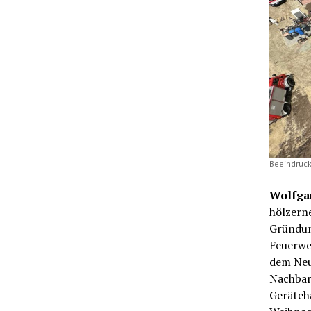
Beeindruck
Wolfga
hölzerne
Gründung
Feuerwe
dem Neu
Nachbar
Geräteha