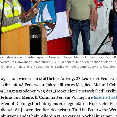
eich (links) von der Arbeitsgruppe Hooksiel überreichte der Feuerwehr ein Modell
rwehrautos. Anwohner Peter Müller (2. v. r. ) schenkte de neuen Nachbarn einen 
e Ortsbrandmeister Jörg Nöchel, rechts Sophie von der Jugendfeuerwehr. Foto: hol
ag schon wieder ein stattlicher Aufzug. 22 Leute der Feuerwe
n ihr mit 68 Feuerwehr-Jahren ältestes Mitglied, Meinolf Coh
am Langengrodener Weg das „Hooksieler Feuerwehrlied“ erklin
Helma
und
Meinolf Cohn
hatten am Vortag ihre
Eiserne Hoc
. Meinolf Cohn gehört übrigens zur legendären Hooksieler Fe
 die seit 61 Jahren den Bezirksmeister-Titel im Feuerwehr-We
nburger Landes hält. Allerdings, so verriet Nöchel in seiner F