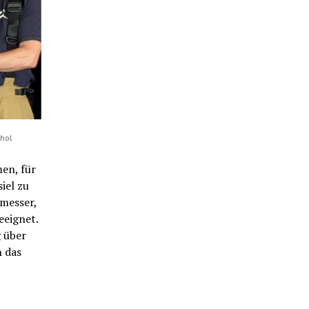
 hol
en, für
iel zu
messer,
eeignet.
g über
h das