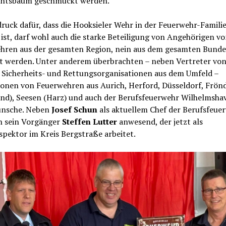
htsbaum geschmückt werden.
ruck dafür, dass die Hooksieler Wehr in der Feuerwehr-Famili
 ist, darf wohl auch die starke Beteiligung von Angehörigen v
hren aus der gesamten Region, nein aus dem gesamten Bunde
t werden. Unter anderem überbrachten – neben Vertreter vo
n Sicherheits- und Rettungsorganisationen aus dem Umfeld –
ionen von Feuerwehren aus Aurich, Herford, Düsseldorf, Frön
and), Seesen (Harz) und auch der Berufsfeuerwehr Wilhelmshav
nsche. Neben
Josef Schun
als aktuellem Chef der Berufsfeue
h sein Vorgänger
Steffen Lutter
anwesend, der jetzt als
pektor im Kreis Bergstraße arbeitet.