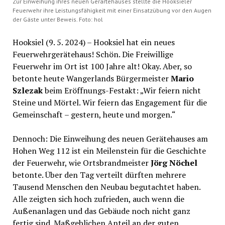
Zur Einweihung ihres neuen Gerärtehauses stellte die Hooksieler
Feuerwehr ihre Leistungsfähigkeit mit einer Einsatzübung vor den Augen
der Gäste unter Beweis. Foto: hol
Hooksiel (9. 5. 2024) – Hooksiel hat ein neues
Feuerwehrgerätehaus! Schön. Die Freiwillige
Feuerwehr im Ort ist 100 Jahre alt! Okay. Aber, so
betonte heute Wangerlands Bürgermeister
Mario
Szlezak
beim Eröffnungs-Festakt: „Wir feiern nicht
Steine und Mörtel. Wir feiern das Engagement für die
Gemeinschaft – gestern, heute und morgen.“
Dennoch: Die Einweihung des neuen Gerätehauses am
Hohen Weg 112 ist ein Meilenstein für die Geschichte
der Feuerwehr, wie Ortsbrandmeister
Jörg Nöchel
betonte. Über den Tag verteilt dürften mehrere
Tausend Menschen den Neubau begutachtet haben.
Alle zeigten sich hoch zufrieden, auch wenn die
Außenanlagen und das Gebäude noch nicht ganz
fertig sind. Maßgeblichen Anteil an der guten