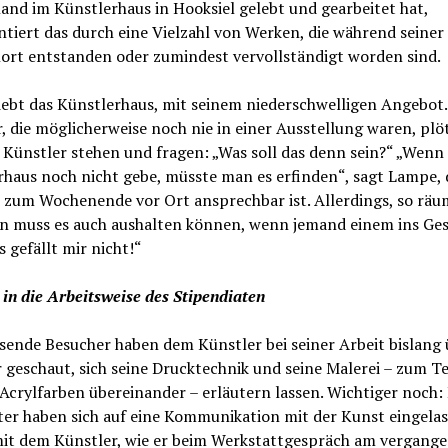
nd im Künstlerhaus in Hooksiel gelebt und gearbeitet hat,
iert das durch eine Vielzahl von Werken, die während seiner 
lort entstanden oder zumindest vervollständigt worden sind.
iebt das Künstlerhaus, mit seinem niederschwelligen Angebot
, die möglicherweise noch nie in einer Ausstellung waren, plö
Künstler stehen und fragen: „Was soll das denn sein?“ „Wenn 
rhaus noch nicht gebe, müsste man es erfinden“, sagt Lampe, 
 zum Wochenende vor Ort ansprechbar ist. Allerdings, so räu
an muss es auch aushalten können, wenn jemand einem ins Ges
s gefällt mir nicht!“
 in die Arbeitsweise des Stipendiaten
ende Besucher haben dem Künstler bei seiner Arbeit bislang 
 geschaut, sich seine Drucktechnik und seine Malerei – zum Te
Acrylfarben übereinander – erläutern lassen. Wichtiger noch: 
er haben sich auf eine Kommunikation mit der Kunst eingelas
mit dem Künstler, wie er beim Werkstattgespräch am vergang