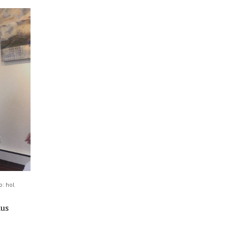
o: hol
aus