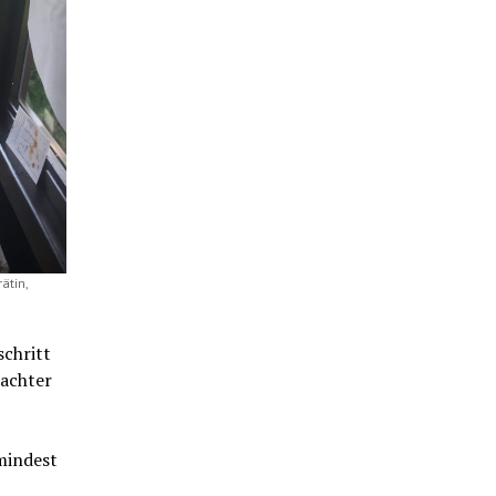
ätin,
schritt
rachter
mindest