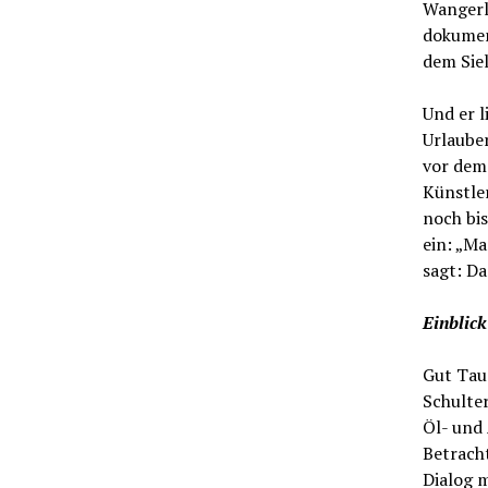
Wangerla
dokument
dem Sie
Und er l
Urlauber
vor dem 
Künstle
noch bis
ein: „M
sagt: Da
Einblick
Gut Taus
Schulter
Öl- und 
Betracht
Dialog 