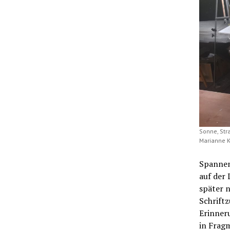
Sonne, Str
Marianne K
Spannend
auf der 
später n
Schriftz
Erinneru
in Frag