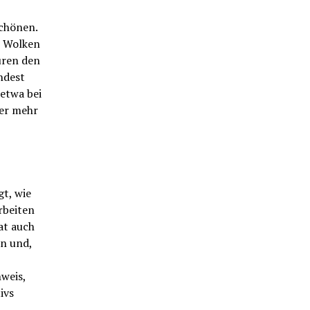
chönen.
e Wolken
uren den
ndest
 etwa bei
mer mehr
t, wie
rbeiten
at auch
en und,
weis,
ivs