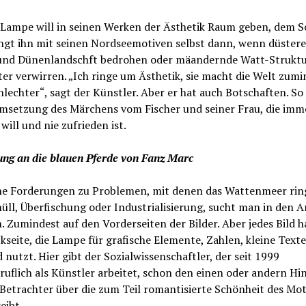
 Lampe will in seinen Werken der Ästhetik Raum geben, dem S
ingt ihn mit seinen Nordseemotiven selbst dann, wenn düster
und Dünenlandschft bedrohen oder mäandernde Watt-Strukt
er verwirren. „Ich ringe um Ästhetik, sie macht die Welt zumi
hlechter“, sagt der Künstler. Aber er hat auch Botschaften. So
Umsetzung des Märchens vom Fischer und seiner Frau, die im
will und nie zufrieden ist.
ung an die blauen Pferde von Fanz Marc
che Forderungen zu Problemen, mit denen das Wattenmeer ring
üll, Überfischung oder Industrialisierung, sucht man in den A
 Zumindest auf den Vorderseiten der Bilder. Aber jedes Bild h
kseite, die Lampe für grafische Elemente, Zahlen, kleine Text
 nutzt. Hier gibt der Sozialwissenschaftler, der seit 1999
uflich als Künstler arbeitet, schon den einen oder andern Hin
Betrachter über die zum Teil romantisierte Schönheit des Mot
eibt.