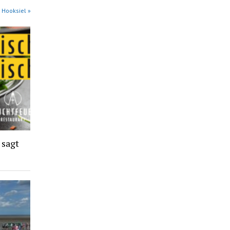
 Hooksiel »
 sagt