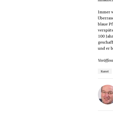
Immer w
Überras
blaue Pf
verspät
100 Jah
geschaff
und er b
Veröffent
Kunst