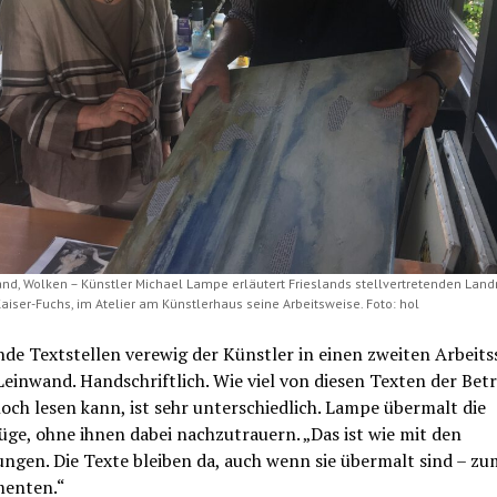
and, Wolken – Künstler Michael Lampe erläutert Frieslands stellvertretenden Landr
aiser-Fuchs, im Atelier am Künstlerhaus seine Arbeitsweise. Foto: hol
e Textstellen verewig der Künstler in einen zweiten Arbeits
Leinwand. Handschriftlich. Wie viel von diesen Texten der Bet
och lesen kann, ist sehr unterschiedlich. Lampe übermalt die
üge, ohne ihnen dabei nachzutrauern. „Das ist wie mit den
ngen. Die Texte bleiben da, auch wenn sie übermalt sind – zu
menten.“