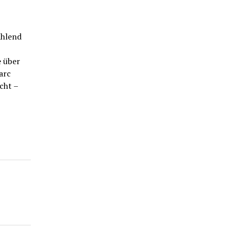
ahlend
e über
arc
cht –