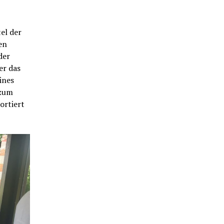
el der
en
der
er das
ines
 zum
ortiert