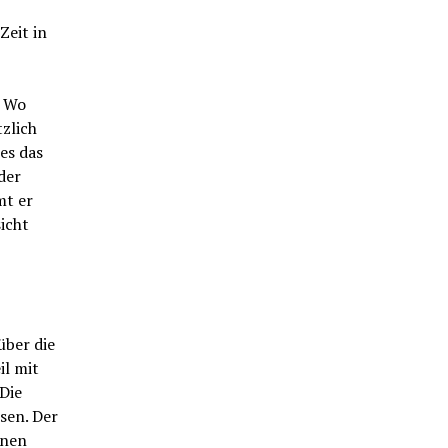
Zeit in
. Wo
tzlich
es das
der
mt er
icht
über die
il mit
Die
sen. Der
enen