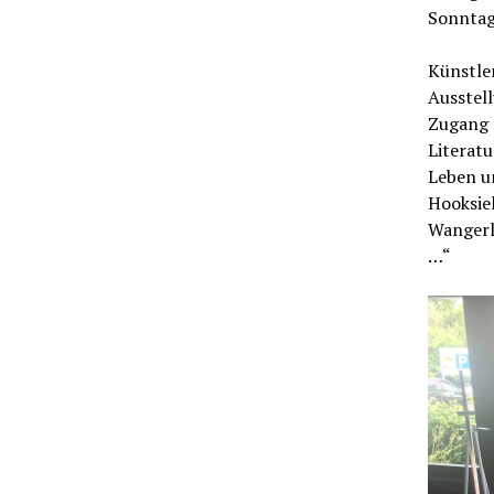
Sonntag 
Künstle
Ausstell
Zugang z
Literatu
Leben un
Hooksie
Wangerlä
…“