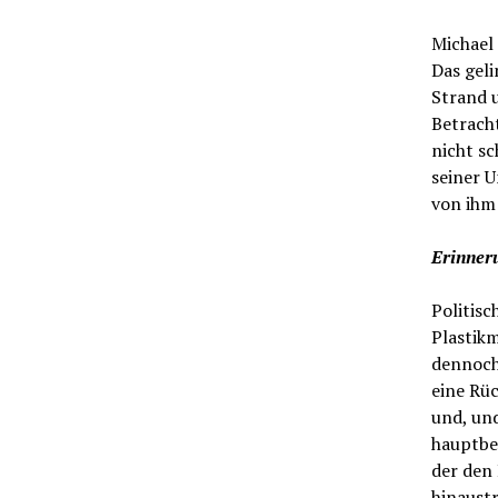
Michael
Das gel
Strand 
Betracht
nicht sc
seiner 
von ihm 
Erinner
Politis
Plastikm
dennoch.
eine Rüc
und, und
hauptber
der den 
hinaustr