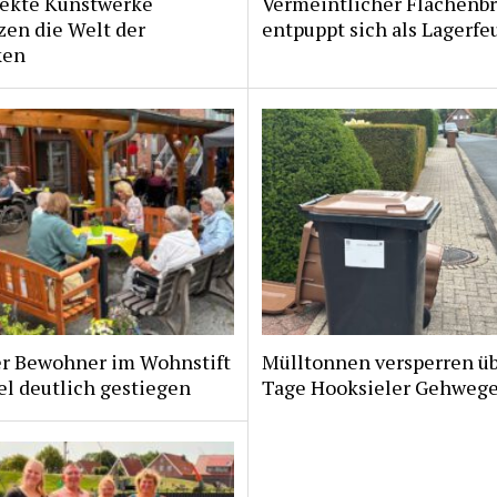
fekte Kunstwerke
Vermeintlicher Flächenb
zen die Welt der
entpuppt sich als Lagerfe
ken
er Bewohner im Wohnstift
Mülltonnen versperren ü
l deutlich gestiegen
Tage Hooksieler Gehweg