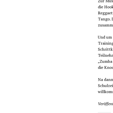
Zur Mus
die Hoo
Reggaet
Tango. D
zusammen
Und um 
Training
Schritt
Teilneh
„Zumba v
die Kno
Na dann
Schulzei
willkom
Veröffent