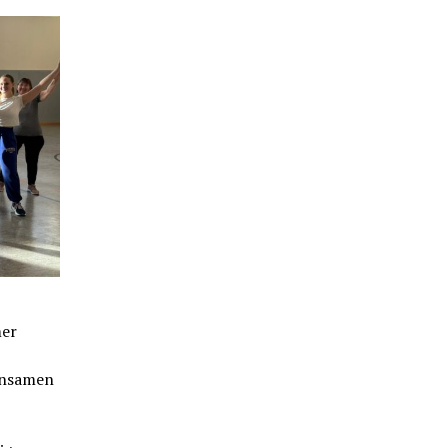
mer
insamen