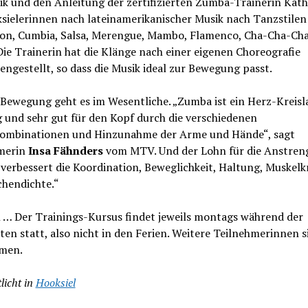
ik und den Anleitung der zertifizierten Zumba-Trainerin Kath
ksielerinnen nach lateinamerikanischer Musik nach Tanzstilen
on, Cumbia, Salsa, Merengue, Mambo, Flamenco, Cha-Cha-Ch
ie Trainerin hat die Klänge nach einer eigenen Choreografie
gestellt, so dass die Musik ideal zur Bewegung passt.
Bewegung geht es im Wesentliche. „Zumba ist ein Herz-Kreisl
 und sehr gut für den Kopf durch die verschiedenen
kombinationen und Hinzunahme der Arme und Hände“, sagt
merin
Insa Fähnders
vom MTV. Und der Lohn für die Anstren
erbessert die Koordination, Beweglichkeit, Haltung, Muskelk
chendichte.“
 … Der Trainings-Kursus findet jeweils montags während der
ten statt, also nicht in den Ferien. Weitere Teilnehmerinnen s
men.
licht in
Hooksiel