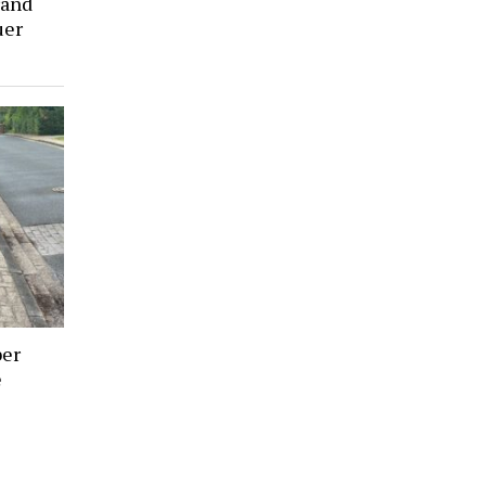
rand
uer
ber
e