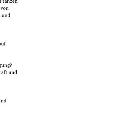
i tanzen
 von
a und
auf-
gung?
raft und
ind