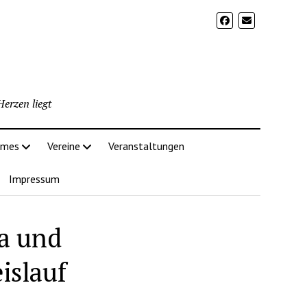
erzen liegt
imes
Vereine
Veranstaltungen
Impressum
a und
islauf