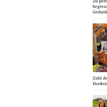
Zu per
begren
Gedan
Zahl d
Hooksie