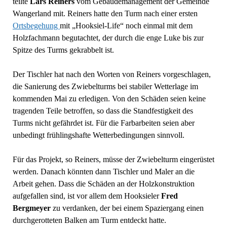
teilte
Lars Reiners
vom Gebäudemanagement der Gemeinde
Wangerland mit. Reiners hatte den Turm nach einer ersten
Ortsbegehung
mit „Hooksiel-Life“ noch einmal mit dem
Holzfachmann begutachtet, der durch die enge Luke bis zur
Spitze des Turms gekrabbelt ist.
Der Tischler hat nach den Worten von Reiners vorgeschlagen,
die Sanierung des Zwiebelturms bei stabiler Wetterlage im
kommenden Mai zu erledigen. Von den Schäden seien keine
tragenden Teile betroffen, so dass die Standfestigkeit des
Turms nicht gefährdet ist. Für die Farbarbeiten seien aber
unbedingt frühlingshafte Wetterbedingungen sinnvoll.
Für das Projekt, so Reiners, müsse der Zwiebelturm eingerüstet
werden. Danach könnten dann Tischler und Maler an die
Arbeit gehen. Dass die Schäden an der Holzkonstruktion
aufgefallen sind, ist vor allem dem Hooksieler
Fred
Bergmeyer
zu verdanken, der bei einem Spaziergang einen
durchgerotteten Balken am Turm entdeckt hatte.