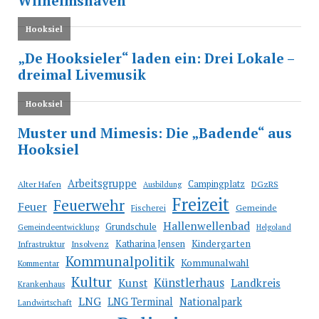
Arbeitsgruppe
Campingplatz
Alter Hafen
DGzRS
Ausbildung
Freizeit
Feuerwehr
Feuer
Fischerei
Gemeinde
Hallenwellenbad
Grundschule
Gemeindeentwicklung
Helgoland
Katharina Jensen
Kindergarten
Infrastruktur
Insolvenz
Kommunalpolitik
Kommunalwahl
Kommentar
Kultur
Künstlerhaus
Kunst
Landkreis
Krankenhaus
LNG
LNG Terminal
Nationalpark
Landwirtschaft