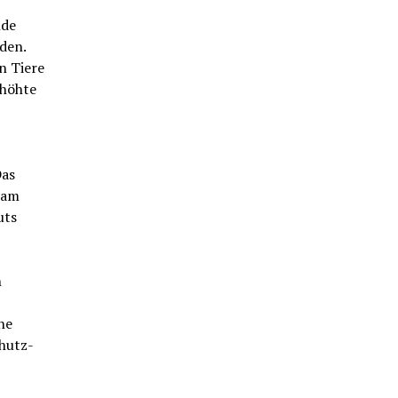
nde
den.
n Tiere
rhöhte
Das
 am
uts
n
he
hutz-