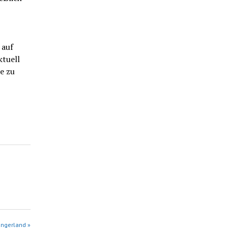
 auf
ktuell
e zu
angerland »