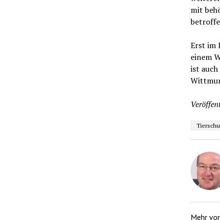
mit beh
betroff
Erst im
einem Wa
ist auch
Wittmun
Veröffent
Tierschu
Mehr vo