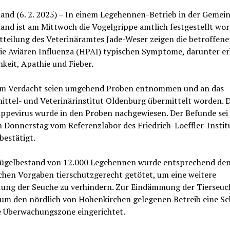
and (6. 2. 2025) – In einem Legehennen-Betrieb in der Gemei
and ist am Mittwoch die Vogelgrippe amtlich festgestellt wor
teilung des Veterinäramtes Jade-Weser zeigen die betroffene
die Aviären Influenza (HPAI) typischen Symptome, darunter e
hkeit, Apathie und Fieber.
m Verdacht seien umgehend Proben entnommen und an das
ittel- und Veterinärinstitut Oldenburg übermittelt worden. 
ippevirus wurde in den Proben nachgewiesen. Der Befunde sei
 Donnerstag vom Referenzlabor des Friedrich-Loeffler-Instit
 bestätigt.
lügelbestand von 12.000 Legehennen wurde entsprechend de
chen Vorgaben tierschutzgerecht getötet, um eine weitere
tung der Seuche zu verhindern. Zur Eindämmung der Tierseuc
um den nördlich von Hohenkirchen gelegenen Betreib eine Sc
e Überwachungszone eingerichtet.