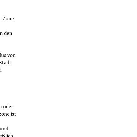
r Zone
on den
ius von
Stadt
d
h oder
zone ist
 und
eßlich