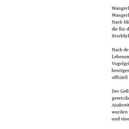
Wangerl
Wangerl
Nach Mit
die für 
Sterblic
Nach de
Lebensm
Vogelgr
heutigen
offiziell
Der Gef
gesetzli
Ausbrei
wurden 
und ein