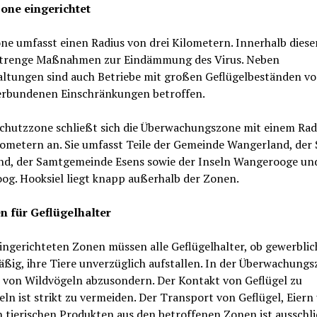
one eingerichtet
ne umfasst einen Radius von drei Kilometern. Innerhalb diese
strenge Maßnahmen zur Eindämmung des Virus. Neben
ltungen sind auch Betriebe mit großen Geflügelbeständen v
erbundenen Einschränkungen betroffen.
Schutzzone schließt sich die Überwachungszone mit einem Rad
lometern an. Sie umfasst Teile der Gemeinde Wangerland, der 
d, der Samtgemeinde Esens sowie der Inseln Wangerooge un
og. Hooksiel liegt knapp außerhalb der Zonen.
n für Geflügelhalter
ingerichteten Zonen müssen alle Geflügelhalter, ob gewerblic
ig, ihre Tiere unverzüglich aufstallen. In der Überwachungs
l von Wildvögeln abzusondern. Der Kontakt von Geflügel zu
ln ist strikt zu vermeiden. Der Transport von Geflügel, Eiern
 tierischen Produkten aus den betroffenen Zonen ist ausschli