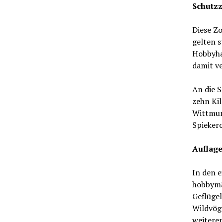
Schutzz
Diese Zo
gelten 
Hobbyha
damit v
An die 
zehn Ki
Wittmun
Spiekero
Auflage
In den e
hobbymäß
Geflüge
Wildvöge
weiteren