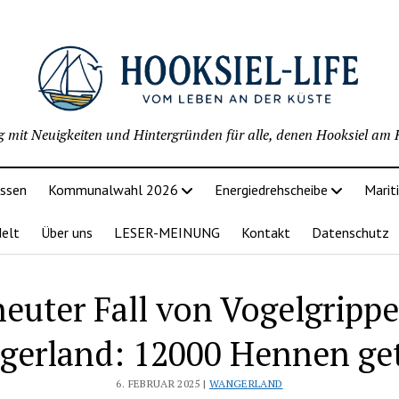
g mit Neuigkeiten und Hintergründen für alle, denen Hooksiel am H
issen
Kommunalwahl 2026
Energiedrehscheibe
Marit
delt
Über uns
LESER-MEINUNG
Kontakt
Datenschutz
neuter Fall von Vogelgrippe
erland: 12000 Hennen ge
6. FEBRUAR 2025 |
WANGERLAND