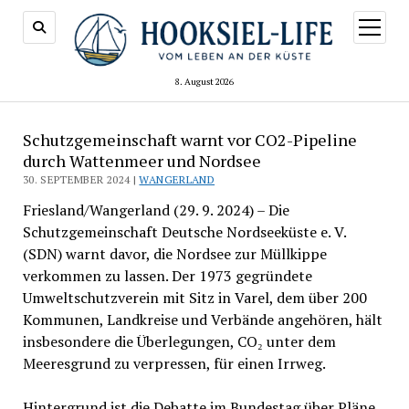
Menü
öffnen
8. August 2026
Schutzgemeinschaft warnt vor CO2-Pipeline
durch Wattenmeer und Nordsee
30. SEPTEMBER 2024 |
WANGERLAND
Friesland/Wangerland (29. 9. 2024) – Die
Schutzgemeinschaft Deutsche Nordseeküste e. V.
(SDN) warnt davor, die Nordsee zur Müllkippe
verkommen zu lassen. Der 1973 gegründete
Umweltschutzverein mit Sitz in Varel, dem über 200
Kommunen, Landkreise und Verbände angehören, hält
insbesondere die Überlegungen, CO₂ unter dem
Meeresgrund zu verpressen, für einen Irrweg.
Hintergrund ist die Debatte im Bundestag über Pläne,