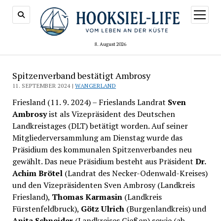
Menü
öffnen
8. August 2026
Spitzenverband bestätigt Ambrosy
11. SEPTEMBER 2024 |
WANGERLAND
Friesland (11. 9. 2024) – Frieslands Landrat
Sven
Ambrosy
ist als Vizepräsident des Deutschen
Landkreistages (DLT) betätigt worden. Auf seiner
Mitgliederversammlung am Dienstag wurde das
Präsidium des kommunalen Spitzenverbandes neu
gewählt. Das neue Präsidium besteht aus Präsident
Dr.
Achim Brötel
(Landrat des Necker-Odenwald-Kreises)
und den Vizepräsidenten Sven Ambrosy (Landkreis
Friesland),
Thomas Karmasin
(Landkreis
Fürstenfeldbruck),
Götz Ulrich
(Burgenlandkreis) und
Anita Schneider
(Landkreises Gießen) sowie (ab