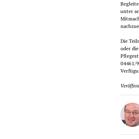
Begleite
unter a
Mitmach
nachzue
Die Tei
oder di
Pfleges
04461/9
Verfügu
Veröffent