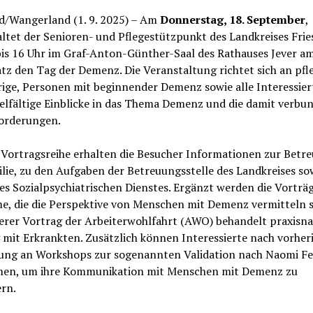
d/Wangerland (1. 9. 2025) – Am
Donnerstag, 18. September
,
ltet der Senioren- und Pflegestützpunkt des Landkreises Frie
bis 16 Uhr im Graf-Anton-Günther-Saal des Rathauses Jever a
tz den Tag der Demenz. Die Veranstaltung richtet sich an pf
ige, Personen mit beginnender Demenz sowie alle Interessie
ielfältige Einblicke in das Thema Demenz und die damit verb
orderungen.
 Vortragsreihe erhalten die Besucher Informationen zur Betr
lie, zu den Aufgaben der Betreuungsstelle des Landkreises so
es Sozialpsychiatrischen Dienstes. Ergänzt werden die Vorträ
e, die die Perspektive von Menschen mit Demenz vermitteln s
terer Vortrag der Arbeiterwohlfahrt (AWO) behandelt praxisn
mit Erkrankten. Zusätzlich können Interessierte nach vorher
ng an Workshops zur sogenannten Validation nach Naomi Fe
men, um ihre Kommunikation mit Menschen mit Demenz zu
rn.