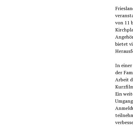
Frieslan
veransta
von 11 
Kirchpla
Angehör
bietet v
Herausf
In einer
der Fami
Arbeit d
Kurzfilm
Ein wei
Umgang 
Anmeldu
teilneh
verbesse