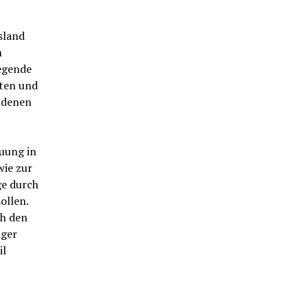
sland
m
legende
rten und
undenen
euung in
wie zur
ge durch
ollen.
ah den
iger
il