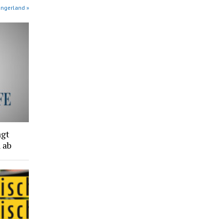
angerland »
agt
 ab