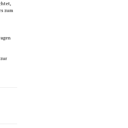
chtet,
rs zum
ragen
zur