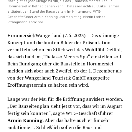
Noch gibt es jede Menge zu tun, bis das „Thalasso Meeres Spa“ in
Horumersiel in Betrieb gehen kann. Thalasso-Fachfrau Ulrike Fahrner
erläutert den Stand der Bauarbeiten. Im Hintergrund: WTG-
Geschäftsführer Armin Kanning und Marketingleiterin Larissa
Strangmann. Foto: hol
Horumersiel/Wangerland (7. 5. 2023) – Das stimmige
Konzept und die bunten Bilder der Präsentation
vermitteln schon ein Stück weit das Wohlfühl-Gefühl,
das sich bald im „Thalasso Meeres Spa“ einstellen soll.
Beim Rundgang über die Baustelle in Horumersiel
melden sich aber auch Zweifel, ob der 1. Dezember als
von der Wangerland Touristik GmbH angepeilte
Eröffnungstermin zu halten sein wird.
Lange war der Mai für die Eröffnung anvisiert worden.
„Der Bauzeitenplan sieht jetzt vor, dass wir im August
fertig sein könnten“, sagte WTG-Geschäftsführer
Armin Kanning.
Aber das halte auch er für sehr
ambitioniert. Schließlich sollen die Bau- und