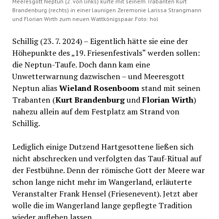
Meeresgott Neptun (2. von links) kürte mit seinem Trabanten Kurt
Brandenburg (rechts) in einer launigen Zeremonie Larissa Strangmann
und Florian Wirth zum neuen Wattkönigspaar. Foto: hol
Schillig (23. 7. 2024) – Eigentlich hätte sie eine der
Höhepunkte des „19. Friesenfestivals“ werden sollen:
die Neptun-Taufe. Doch dann kam eine
Unwetterwarnung dazwischen – und Meeresgott
Neptun alias
Wieland Rosenboom
stand mit seinen
Trabanten (
Kurt Brandenburg
und
Florian Wirth
)
nahezu allein auf dem Festplatz am Strand von
Schillig.
Lediglich einige Dutzend Hartgesottene ließen sich
nicht abschrecken und verfolgten das Tauf-Ritual auf
der Festbühne. Denn der römische Gott der Meere war
schon lange nicht mehr im Wangerland, erläuterte
Veranstalter Frank Hensel (Friesenevent). Jetzt aber
wolle die im Wangerland lange gepflegte Tradition
wieder aufleben lassen.