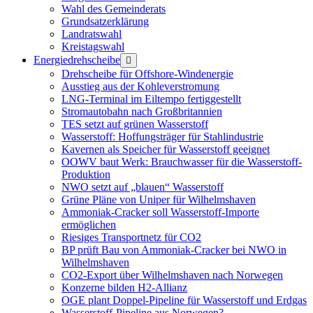
Wahl des Gemeinderats
Grundsatzerklärung
Landratswahl
Kreistagswahl
Energiedrehscheibe
Menü
öffnen
Drehscheibe für Offshore-Windenergie
Ausstieg aus der Kohleverstromung
LNG-Terminal im Eiltempo fertiggestellt
Stromautobahn nach Großbritannien
TES setzt auf grünen Wasserstoff
Wasserstoff: Hoffungsträger für Stahlindustrie
Kavernen als Speicher für Wasserstoff geeignet
OOWV baut Werk: Brauchwasser für die Wasserstoff-
Produktion
NWO setzt auf „blauen“ Wasserstoff
Grüne Pläne von Uniper für Wilhelmshaven
Ammoniak-Cracker soll Wasserstoff-Importe
ermöglichen
Riesiges Transportnetz für CO2
BP prüft Bau von Ammoniak-Cracker bei NWO in
Wilhelmshaven
CO2-Export über Wilhelmshaven nach Norwegen
Konzerne bilden H2-Allianz
OGE plant Doppel-Pipeline für Wasserstoff und Erdgas
Wasserstoff-Pipeline aus Norwegen?