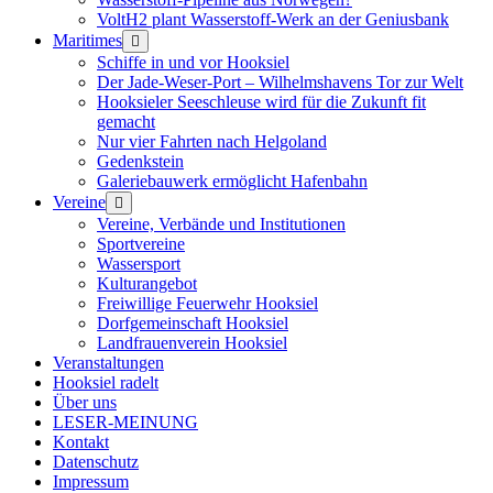
VoltH2 plant Wasserstoff-Werk an der Geniusbank
Maritimes
Menü
öffnen
Schiffe in und vor Hooksiel
Der Jade-Weser-Port – Wilhelmshavens Tor zur Welt
Hooksieler Seeschleuse wird für die Zukunft fit
gemacht
Nur vier Fahrten nach Helgoland
Gedenkstein
Galeriebauwerk ermöglicht Hafenbahn
Vereine
Menü
öffnen
Vereine, Verbände und Institutionen
Sportvereine
Wassersport
Kulturangebot
Freiwillige Feuerwehr Hooksiel
Dorfgemeinschaft Hooksiel
Landfrauenverein Hooksiel
Veranstaltungen
Hooksiel radelt
Über uns
LESER-MEINUNG
Kontakt
Datenschutz
Impressum