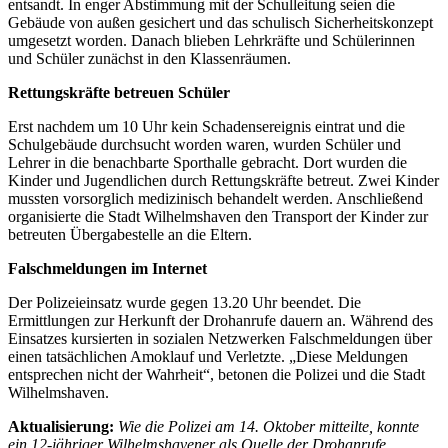
entsandt. In enger Abstimmung mit der Schulleitung seien die
Gebäude von außen gesichert und das schulisch Sicherheitskonzept
umgesetzt worden. Danach blieben Lehrkräfte und Schülerinnen
und Schüler zunächst in den Klassenräumen.
Rettungskräfte betreuen Schüler
Erst nachdem um 10 Uhr kein Schadensereignis eintrat und die
Schulgebäude durchsucht worden waren, wurden Schüler und
Lehrer in die benachbarte Sporthalle gebracht. Dort wurden die
Kinder und Jugendlichen durch Rettungskräfte betreut. Zwei Kinder
mussten vorsorglich medizinisch behandelt werden. Anschließend
organisierte die Stadt Wilhelmshaven den Transport der Kinder zur
betreuten Übergabestelle an die Eltern.
Falschmeldungen im Internet
Der Polizeieinsatz wurde gegen 13.20 Uhr beendet. Die
Ermittlungen zur Herkunft der Drohanrufe dauern an. Während des
Einsatzes kursierten in sozialen Netzwerken Falschmeldungen über
einen tatsächlichen Amoklauf und Verletzte. „Diese Meldungen
entsprechen nicht der Wahrheit“, betonen die Polizei und die Stadt
Wilhelmshaven.
Aktualisierung:
Wie die Polizei am 14. Oktober mitteilte, konnte
ein 12-jähriger Wilhelmshavener als Quelle der Drohanrufe