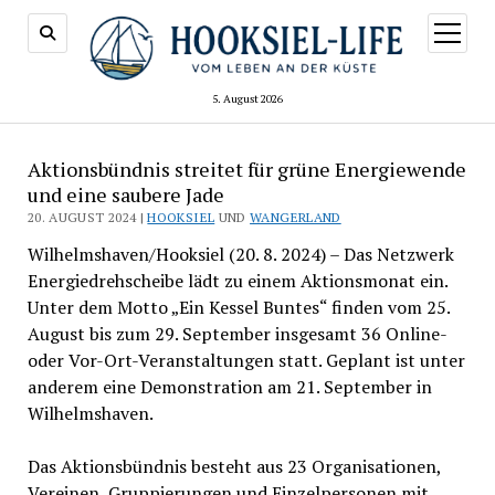
Menü
öffnen
5. August 2026
Aktionsbündnis streitet für grüne Energiewende
und eine saubere Jade
20. AUGUST 2024 |
HOOKSIEL
UND
WANGERLAND
Wilhelmshaven/Hooksiel (20. 8. 2024) – Das Netzwerk
Energiedrehscheibe lädt zu einem Aktionsmonat ein.
Unter dem Motto „Ein Kessel Buntes“ finden vom 25.
August bis zum 29. September insgesamt 36 Online-
oder Vor-Ort-Veranstaltungen statt. Geplant ist unter
anderem eine Demonstration am 21. September in
Wilhelmshaven.
Das Aktionsbündnis besteht aus 23 Organisationen,
Vereinen, Gruppierungen und Einzelpersonen mit