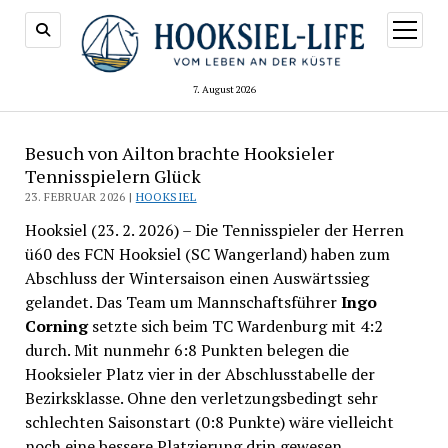
Menü
öffnen
7. August 2026
Besuch von Ailton brachte Hooksieler
Tennisspielern Glück
23. FEBRUAR 2026 |
HOOKSIEL
Hooksiel (23. 2. 2026) – Die Tennisspieler der Herren
ü60 des FCN Hooksiel (SC Wangerland) haben zum
Abschluss der Wintersaison einen Auswärtssieg
gelandet. Das Team um Mannschaftsführer
Ingo
Corning
setzte sich beim TC Wardenburg mit 4:2
durch. Mit nunmehr 6:8 Punkten belegen die
Hooksieler Platz vier in der Abschlusstabelle der
Bezirksklasse. Ohne den verletzungsbedingt sehr
schlechten Saisonstart (0:8 Punkte) wäre vielleicht
noch eine bessere Platzierung drin gewesen.