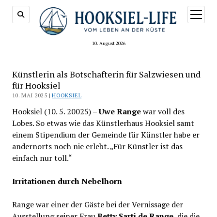
Menü
öffnen
10. August 2026
Künstlerin als Botschafterin für Salzwiesen und
für Hooksiel
10. MAI 2025 |
HOOKSIEL
Hooksiel (10. 5. 20025) –
Uwe Range
war voll des
Lobes. So etwas wie das Künstlerhaus Hooksiel samt
einem Stipendium der Gemeinde für Künstler habe er
andernorts noch nie erlebt. „Für Künstler ist das
einfach nur toll.“
Irritationen durch Nebelhorn
Range war einer der Gäste bei der Vernissage der
Ausstellung seiner Frau
Betty Sarti de Range
, die die