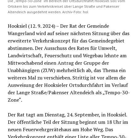
Die „Tempo-30-Zone“ im Bereich der Ortsdurchfahrt Hooksiel soll vom
Ortskern bis zum Verkehrskreisel über Lange Straße und Pakenser
Altendeich ausgedehnt werden. Archiv-Foto: hol
Hooksiel (12. 9. 2024) – Der Rat der Gemeinde
Wangerland wird auf seiner nächsten Sitzung über das
erweiterte Verkehrskonzept für das Gemeindegebiet
abstimmen. Der Ausschuss des Rates für Umwelt,
Landwirtschaft, Feuerschutz und Wegebau lehnte am
Mittwochabend einen Antrag der Gruppe der
Unabhängigen (ZUW) mehrheitlich ab, das Thema ein
weiteres Mal zu verschieben. Strittig ist vor allem die
Ausweisung der Hooksieler Ortsdurchfahrt im Verlauf
der Lange Straße/Pakenser Altendeich als „Tempo-30-
Zone“.
Der Rat tagt am Dienstag, 24. September, in Hooksiel.
Der öffentliche Teil der Sitzung beginnt um 18 Uhr im
neuen Feuerwehrgerätehaus am Hohe Weg. Das
Verkehrskonzept enthält einer Liste aller Tempo-30-