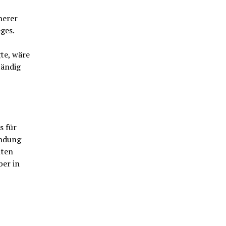
herer
ges.
te, wäre
tändig
s für
indung
hten
er in