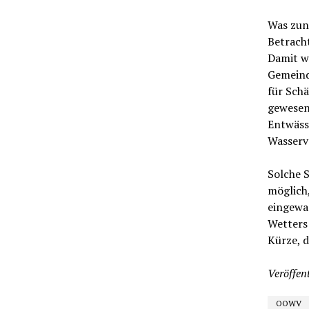
Was zunä
Betrach
Damit wa
Gemeind
für Sch
gewesen
Entwäss
Wasserv
Solche 
möglich
eingewac
Wetters
Kürze, d
Veröffent
OOWV