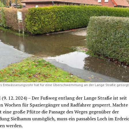
es Entwässerungsrohr hat für eine Überschwemmung an der Lange Straße gesorgt.
 (9. 12. 2024) – Der Fußweg entlang der Lange Straße ist seit
n Wochen für Spaziergänger und Radfahrer gesperrt. Machte
t eine große Pfütze die Passage des Weges gegenüber der
ung Sielhamm unmöglich, muss ein passables Loch im Erdrei
en werden.