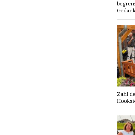
begren
Gedan
Zahl d
Hooksie