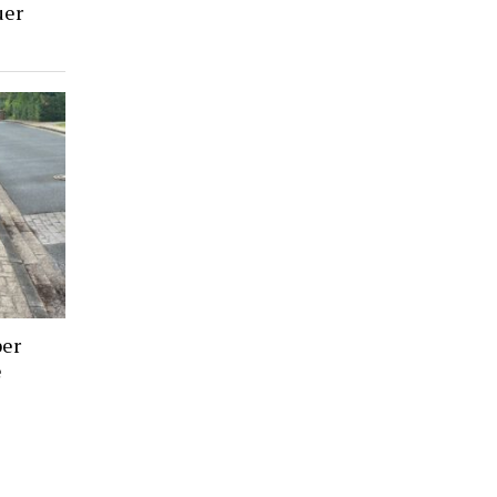
uer
ber
e