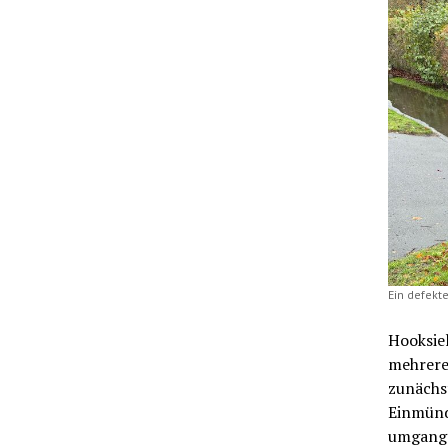
Ein defekt
Hooksiel
mehrere
zunächs
Einmünd
umgang