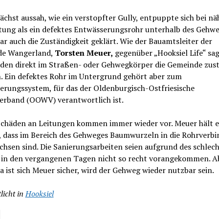
chst aussah, wie ein verstopfter Gully, entpuppte sich bei nä
tung als ein defektes Entwässerungsrohr unterhalb des Gehwe
r auch die Zuständigkeit geklärt. Wie der Bauamtsleiter der
e Wangerland,
Torsten Meuer,
gegenüber „Hooksiel Life“ sag
äden direkt im Straßen- oder Gehwegkörper die Gemeinde zus
. Ein defektes Rohr im Untergrund gehört aber zum
erungssystem, für das der Oldenburgisch-Ostfriesische
erband (OOWV) verantwortlich ist.
Schäden an Leitungen kommen immer wieder vor. Meuer hält e
, dass im Bereich des Gehweges Baumwurzeln in die Rohrverb
hsen sind. Die Sanierungsarbeiten seien aufgrund des schlec
 in den vergangenen Tagen nicht so recht vorangekommen. Ab
a ist sich Meuer sicher, wird der Gehweg wieder nutzbar sein.
licht in
Hooksiel