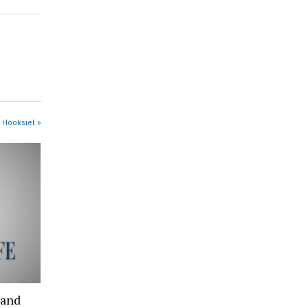
 Hooksiel »
rand