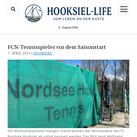
Menü
öffnen
8. August 2026
FCN-Tennisspieler vor dem Saisonstart
7. APRIL 2025 |
HOOKSIEL
Die Windschutzplanen hängen. Damit können die Tennisplätze des FC
Nordsee Hooksiel ab sofort bespielt werden. Das Bild zeigt Wolfgang