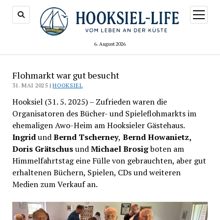
Menü
öffnen
6. August 2026
Flohmarkt war gut besucht
31. MAI 2025 |
HOOKSIEL
Hooksiel (31. 5. 2025) – Zufrieden waren die
Organisatoren des Bücher- und Spieleflohmarkts im
ehemaligen Awo-Heim am Hooksieler Gästehaus.
Ingrid
und
Bernd Tscherney
,
Bernd Howanietz,
Doris Grätschus
und
Michael Brosig
boten am
Himmelfahrtstag eine Fülle von gebrauchten, aber gut
erhaltenen Büchern, Spielen, CDs und weiteren
Medien zum Verkauf an.