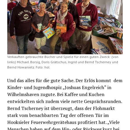
Verkauften gebrauchte Bücher und Spiele für einen guten Zweck: (von
links) Michael Borsig, Doris Grätschus, Ingrid und Bernd Tscherney und
Bernd Howanietz. Foto: hol
Und das alles für die gute Sache. Der Erlös kommt dem
Kinder- und Jugendhospiz „Joshuas Engelreich“ in
Wilhelmshaven zugute. Bei Kaffee und Kuchen
entwickelten sich zudem viele nette Gesprächsrunden.
Bernd Tscherney ist überzeugt, dass der Flohmarkt
stark vom benachbarten Tag der offenen Tür im
Hooksieler Feuerwehrgerätehaus profitiert hat. „Viele
Menschen haben auf dem Hin- oder Rückweg kurz bei