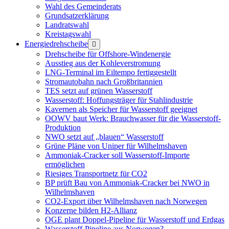
Wahl des Gemeinderats
Grundsatzerklärung
Landratswahl
Kreistagswahl
Energiedrehscheibe
Menü
öffnen
Drehscheibe für Offshore-Windenergie
Ausstieg aus der Kohleverstromung
LNG-Terminal im Eiltempo fertiggestellt
Stromautobahn nach Großbritannien
TES setzt auf grünen Wasserstoff
Wasserstoff: Hoffungsträger für Stahlindustrie
Kavernen als Speicher für Wasserstoff geeignet
OOWV baut Werk: Brauchwasser für die Wasserstoff-
Produktion
NWO setzt auf „blauen“ Wasserstoff
Grüne Pläne von Uniper für Wilhelmshaven
Ammoniak-Cracker soll Wasserstoff-Importe
ermöglichen
Riesiges Transportnetz für CO2
BP prüft Bau von Ammoniak-Cracker bei NWO in
Wilhelmshaven
CO2-Export über Wilhelmshaven nach Norwegen
Konzerne bilden H2-Allianz
OGE plant Doppel-Pipeline für Wasserstoff und Erdgas
Wasserstoff-Pipeline aus Norwegen?