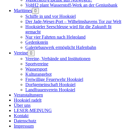
VoltH2 plant Wasserstoff-Werk an der Geniusbank
Maritimes
Menü
öffnen
Schiffe in und vor Hooksiel
Der Jade-Weser-Port – Wilhelmshavens Tor zur Welt
Hooksieler Seeschleuse wird für die Zukunft fit
gemacht
Nur vier Fahrten nach Helgoland
Gedenkstein
Galeriebauwerk ermöglicht Hafenbahn
Vereine
Menü
öffnen
Vereine, Verbände und Institutionen
Sportvereine
Wassersport
Kulturangebot
Freiwillige Feuerwehr Hooksiel
Dorfgemeinschaft Hooksiel
Landfrauenverein Hooksiel
Veranstaltungen
Hooksiel radelt
Über uns
LESER-MEINUNG
Kontakt
Datenschutz
Impressum