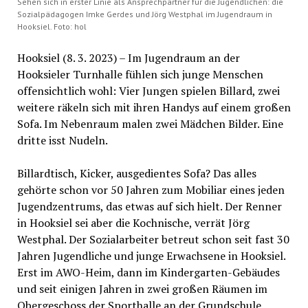
Sehen sich in erster Linie als Ansprechpartner für die Jugendlichen: die
Sozialpädagogen Imke Gerdes und Jörg Westphal im Jugendraum in
Hooksiel. Foto: hol
Hooksiel (8. 3. 2023) – Im Jugendraum an der
Hooksieler Turnhalle fühlen sich junge Menschen
offensichtlich wohl: Vier Jungen spielen Billard, zwei
weitere räkeln sich mit ihren Handys auf einem großen
Sofa. Im Nebenraum malen zwei Mädchen Bilder. Eine
dritte isst Nudeln.
Billardtisch, Kicker, ausgedientes Sofa? Das alles
gehörte schon vor 50 Jahren zum Mobiliar eines jeden
Jugendzentrums, das etwas auf sich hielt. Der Renner
in Hooksiel sei aber die Kochnische, verrät Jörg
Westphal. Der Sozialarbeiter betreut schon seit fast 30
Jahren Jugendliche und junge Erwachsene in Hooksiel.
Erst im AWO-Heim, dann im Kindergarten-Gebäudes
und seit einigen Jahren in zwei großen Räumen im
Obergeschoss der Sporthalle an der Grundschule.